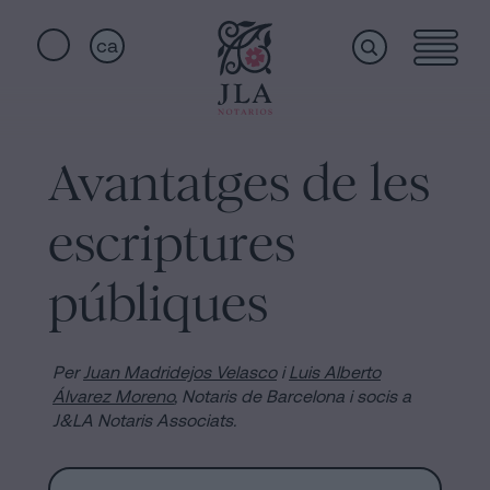
ca
Home
Enllaços
ràpids
Avantatges de les
Serveis
Jura
escriptures
de
nacionalitat
Qui
públiques
a
Barcelona
som
Notaria
Per
Juan Madridejos Velasco
i
Luis Alberto
per
Álvarez Moreno
,
Notaris de Barcelona i socis a
J&LA Notaris Associats.
Acceptar
Instal·lacions
una
Herència