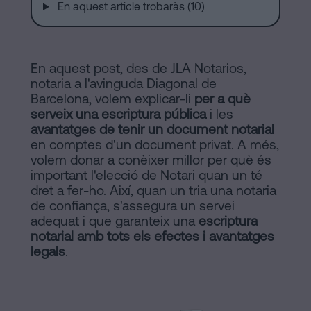
En aquest article trobaràs (10)
a
Notaria
Barcelona
Contracte
en
En aquest post, des de JLA Notarios,
de
notaria a l'avinguda Diagonal de
Compravenda
Barcelona, volem explicar-li
per a què
línia
serveix una escriptura pública
i les
d’Inmmoble
avantatges de tenir un document notarial
a
en comptes d'un document privat. A més,
Barcelona
Blog
volem donar a conèixer millor per què és
important l'elecció de Notari quan un té
Hipoteques
dret a fer-ho. Així, quan un tria una notaria
Dissolució
de confiança, s'assegura un servei
Contactar
adequat i que garanteix una
escriptura
de
notarial amb tots els efectes i avantatges
parella
legals
.
de
fet
Avis
a