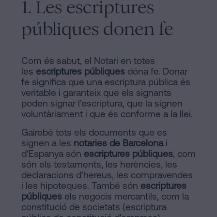
1. Les escriptures
signar
Segueix-
hipoteca
públiques donen fe
sense
nos
cèdula
en
d’habitabilitat?
Com és sabut, el Notari en totes
la
les
escriptures públiques
dóna fe. Donar
Contactar
fe significa que una escriptura pública és
xarxes
veritable i garanteix que els signants
socials
poden signar l'escriptura, que la signen
voluntàriament i que és conforme a la llei.
Gairebé tots els documents que es
signen a les
notaries de Barcelona
i
d'Espanya són
escriptures públiques
, com
són els testaments, les herències, les
declaracions d'hereus, les compravendes
i les hipoteques. També són
escriptures
públiques
els negocis mercantils, com la
constitució de societats (
escriptura