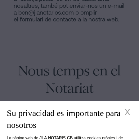
nosaltres, també pot enviar-nos un e-mail
a
bcn@jlanotarios.com
o omplir
el
formulari de contacte
a la nostra web.
Nous temps en el
Notariat
x
Su privacidad es importante para
nosotros
Juan Madridejos Velasco
La pàgina web de
JLA NOTARIS CB
utilitza cookies pròpies i de