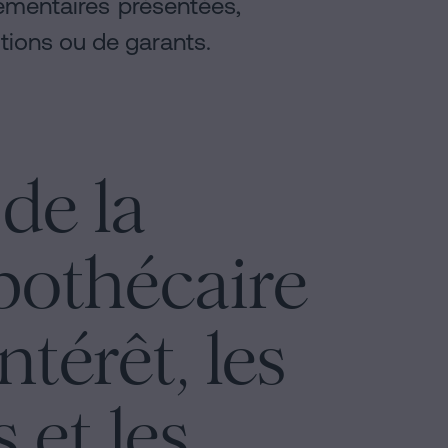
lémentaires présentées,
ions ou de garants.
 de la
pothécaire
térêt, les
 et les