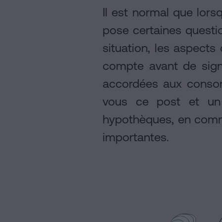
Contacter
Il est normal que lors
pose certaines questio
Avis
situation, les aspects
légal
compte avant de sign
Politique
accordées aux consom
de
vous ce post et un 
Cookies
hypothèques, en comme
Manifeste
importantes.
Liens
Juridiques
et
Notariaux
d'Intérêt
Processus