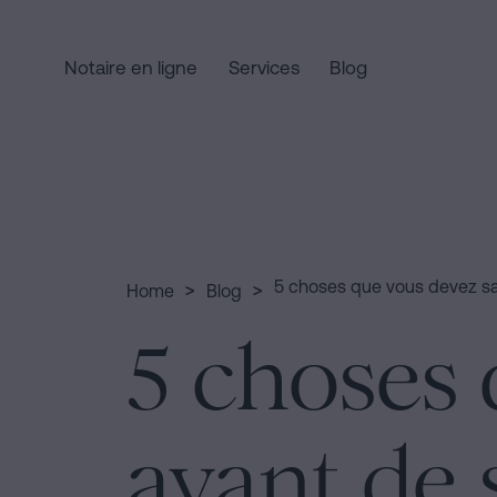
Notaire en ligne
Services
Blog
Home
Liens
rapides
Services
Serment
Commercial
de
et
>
>
5 choses que vous devez sa
Home
Blog
Nationalité
sociétés
Qui
5 choses 
Notaire
Traiter
pour
une
sommes-
Successions
succession
à
en
avant de 
Barcelone
cinq
nous
étapes