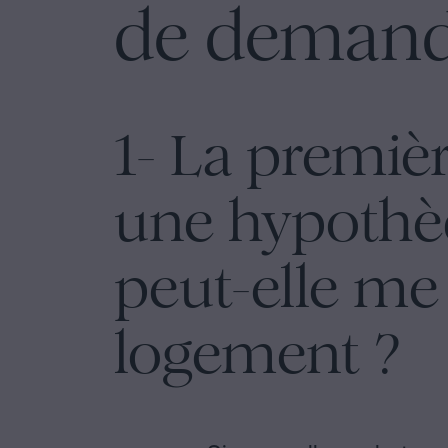
de demande
1- La premiè
une hypothè
peut-elle me
logement ?