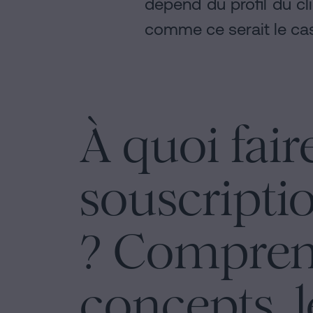
dépend du profil du cl
comme ce serait le ca
À quoi fair
souscripti
? Comprendr
concepts, l