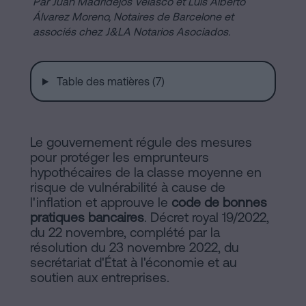
Par Juan Madridejos Velasco et Luis Alberto
de
Installations
Álvarez Moreno,
Notaires de Barcelone et
Vente
associés chez J&LA Notarios Asociados.
à
Barcelone
Notaire
Table des matières (7)
Hypothèques
en
Dissolution
de
Le gouvernement régule des mesures
ligne
couple
pour protéger les emprunteurs
de
hypothécaires de la classe moyenne en
fait
risque de vulnérabilité à cause de
Blog
à
l'inflation et approuve le
code de bonnes
pratiques bancaires
. Décret royal 19/2022,
Barcelone
du 22 novembre, complété par la
Notaire
résolution du 23 novembre 2022, du
Contacter
secrétariat d'État à l'économie et au
en
soutien aux entreprises.
ligne