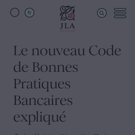
fr
Home
Liens
rapides
Le nouveau Code
Services
Serment
de Bonnes
de
Nationalité
Qui
Pratiques
Notaire
pour
Bancaires
sommes-
Successions
à
expliqué
nous
Barcelone
Acte