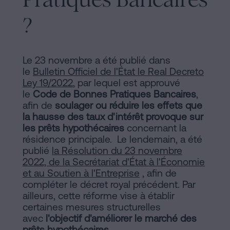
d'habitabilité
Processus
?
?
Éditorial
Contacter
de
Le 23 novembre a été publié dans
le
Bulletin Officiel de l'État le Real Decreto
Contenus
Ley 19/2022
, par lequel est approuvé
le
Code de Bonnes Pratiques Bancaires
,
Personalizar
afin de
soulager ou réduire les effets que
cookies
la hausse des taux d'intérêt provoque sur
les prêts hypothécaires
concernant la
résidence principale. Le lendemain, a été
Suivez-
publié
la Résolution du 23 novembre
2022, de la Secrétariat d'État à l'Économie
nous
et au Soutien à l'Entreprise
, afin de
compléter le décret royal précédent. Par
sur
ailleurs, cette réforme vise à établir
les
certaines mesures structurelles
avec
l'objectif d'améliorer le marché des
réseaux
prêts hypothécaires.