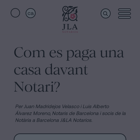
ca
Home
Enllaços
ràpids
Com es paga una
Serveis
Jura
casa davant
de
nacionalitat
Qui
Notari?
a
Barcelona
som
Notaria
Per Juan Madridejos Velasco i Luis Alberto
per
Álvarez Moreno, Notaris de Barcelona i socis de la
Notària a Barcelona J&LA Notarios.
Acceptar
Instal·lacions
una
Herència