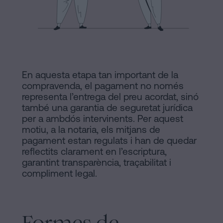
Barcelona
Legal
Notaria
Política
en
de
línia
Cookies
Mercantil
En aquesta etapa tan important de la
i
compravenda, el pagament no només
Manifest
societats
representa l’entrega del preu acordat, sinó
Avis
també una garantia de seguretat jurídica
Tramitar
per a ambdós intervinents. Per aquest
Legal
una
motiu, a la notaria, els mitjans de
herència
pagament estan regulats i han de quedar
Avis
reflectits clarament en l’escriptura,
en
garantint transparència, traçabilitat i
Legal
cinc
compliment legal.
passos
Personalizar
Es
cookies
pot
Formes de