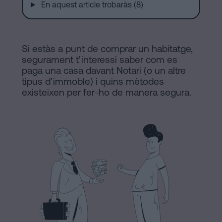
En aquest article trobaràs (8)
a
Notaria
Barcelona
Contracte
en
Si estàs a punt de comprar un habitatge,
de
segurament t'interessi saber com es
Compravenda
paga una casa davant Notari (o un altre
línia
tipus d'immoble) i quins mètodes
d’Inmmoble
existeixen per fer-ho de manera segura.
a
Barcelona
Blog
Hipoteques
Dissolució
Contactar
de
parella
de
fet
Avis
a