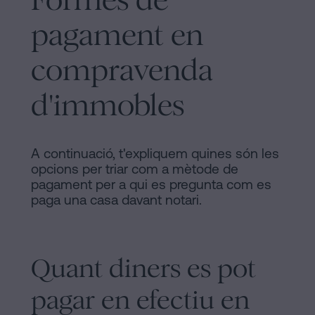
signar
Segueix-
hipoteca
pagament en
sense
nos
compravenda
cèdula
en
d’habitabilitat?
d'immobles
la
Contactar
xarxes
socials
A continuació, t'expliquem quines són les
opcions per triar com a mètode de
pagament per a qui es pregunta com es
paga una casa davant notari.
Quant diners es pot
pagar en efectiu en