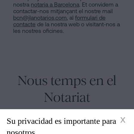
nostra
notaria a Barcelona
. Et convidem a
contactar-nos mitjançant el nostre mail
bcn@jlanotarios.com
, al
formulari de
contacte
de la nostra web o visitant-nos a
les nostres oficines.
Nous temps en el
Notariat
x
Su privacidad es importante para
nosotros