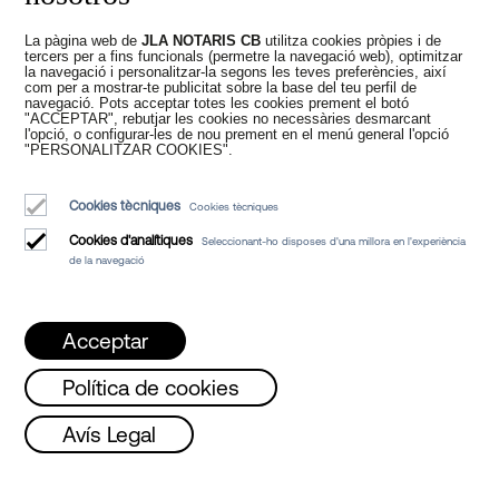
Juan Madridejos Velasco
La pàgina web de
JLA NOTARIS CB
utilitza cookies pròpies i de
tercers per a fins funcionals (permetre la navegació web), optimitzar
Luis Alberto Álvarez Moreno
la navegació i personalitzar-la segons les teves preferències, així
Notaris de Barcelona i Notaris en línia per a tota Espanya
com per a mostrar-te publicitat sobre la base del teu perfil de
navegació. Pots acceptar totes les cookies prement el botó
"ACCEPTAR", rebutjar les cookies no necessàries desmarcant
l'opció, o configurar-les de nou prement en el menú general l'opció
Serveis
"PERSONALITZAR COOKIES".
Blog
Cookies tècniques
Cookies tècniques
Qui som
Cookies d'analítiques
Seleccionant-ho disposes d'una millora en l'experiència
Avis Legal
de la navegació
Política de Cookies
Manifest
Acceptar
Política de cookies
st!!
Dilluns, Dimecres i Divendres de 08 a 
Avís Legal