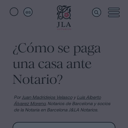
es
Home
Enlaces
rápidos
¿Cómo se paga
Servicios
Jura
una casa ante
de
Nacionalidad
Quiénes
Notario?
Notaría
para
somos
Herencias
Por
Juan Madridejos Velasco
y
Luis Alberto
en
Álvarez Moreno
, Notarios de Barcelona y socios
de la Notaria en Barcelona J&LA Notarios.
Barcelona
Instalaciones
Escritura