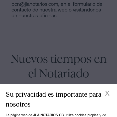
bcn@jlanotarios.com
, en el
formulario de
contacto
de nuestra web o visitándonos
en nuestras oficinas.
Nuevos tiempos en
el Notariado
x
Su privacidad es importante para
nosotros
Juan Madridejos Velasco
La página web de
JLA NOTARIOS CB
utiliza cookies propias y de