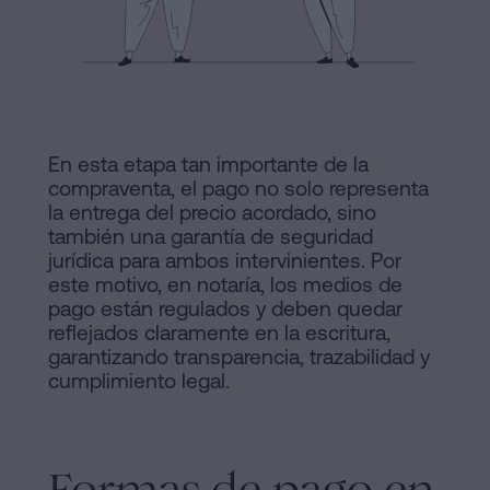
y
sociedades
de
Tramitar
Cookies
una
Manifiesto
herencia
en
En esta etapa tan importante de la
Enlaces
compraventa, el pago no solo representa
cinco
Jurídicos
la entrega del precio acordado, sino
pasos
también una garantía de seguridad
y
¿Se
jurídica para ambos intervinientes. Por
este motivo, en notaría, los medios de
puede
Notariales
pago están regulados y deben quedar
firmar
reflejados claramente en la escritura,
de
hipoteca
garantizando transparencia, trazabilidad y
sin
cumplimiento legal.
Interés
cédula
Proceso
de
habitabilidad?
Editorial
Formas de pago en