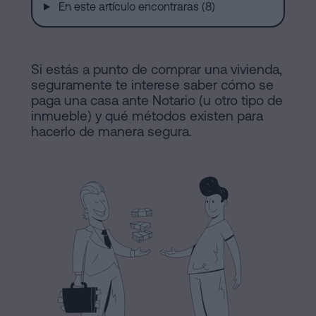
de
En este artículo encontraras (8)
Notaría
Compraventa
en
Barcelona
online
Si estás a punto de comprar una vivienda,
seguramente te interese saber cómo se
Hipotecas
paga una casa ante Notario (u otro tipo de
Disolución
Blog
inmueble) y qué métodos existen para
hacerlo de manera segura.
de
pareja
Contactar
de
hecho
en
Barcelona
Aviso
Notaría
online
Legal
Mercantil
Política