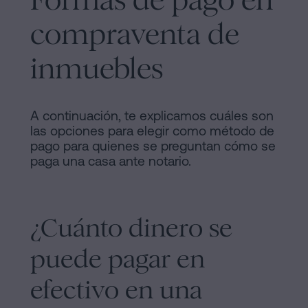
Contactar
de
compraventa de
Contenidos
inmuebles
Personalizar
cookies
A continuación, te explicamos cuáles son
las opciones para elegir como método de
Síguenos
pago para quienes se preguntan cómo se
paga una casa ante notario.
en
la
redes
¿Cuánto dinero se
sociales
puede pagar en
efectivo en una