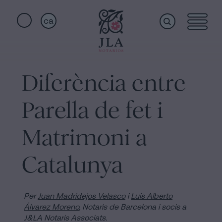
ca
Home
Enllaços
ràpids
Diferència entre
Serveis
Jura
Parella de fet i
de
nacionalitat
Qui
Matrimoni a
a
Barcelona
Catalunya
som
Notaria
per
Acceptar
Instal·lacions
Per
Juan Madridejos Velasco
i
Luis Alberto
una
Álvarez Moreno
,
Notaris de Barcelona i socis a
J&LA Notaris Associats.
Herència