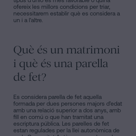
tipus d'unió és més favorable o quina
signar
ofereix les millors condicions per triar,
Segueix-
hipoteca
necessitarem establir què es considera a
sense
nos
un i a l'altre.
cèdula
en
d’habitabilitat?
la
Contactar
Què és un matrimoni
xarxes
i què és una parella
socials
de fet?
Es considera parella de fet aquella
formada per dues persones majors d’edat
amb una relació superior a dos anys, amb
fill en comú o que han tramitat una
escriptura pública. Les parelles de fet
estan regulades per la llei autonòmica de