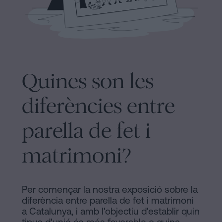
Barcelona
Legal
Notaria
Política
en
de
línia
Cookies
Mercantil
Quines son les
i
Manifest
societats
diferències entre
Avis
Tramitar
parella de fet i
Legal
una
herència
Avis
matrimoni?
en
Legal
cinc
passos
Personalizar
Per començar la nostra exposició sobre la
Es
diferència entre parella de fet i matrimoni
cookies
pot
a Catalunya, i amb l'objectiu d'establir quin