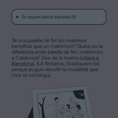
a
Notaria
Barcelona
En aquest article trobaràs (8)
Contracte
en
de
Compravenda
línia
Té una parella de fet els mateixos
d’Inmmoble
beneficis que un matrimoni? Quina és la
a
diferència entre parella de fet i matrimoni
a Catalunya? Des de la nostra
notaria a
Barcelona
Blog
Barcelona
, JLA Notarios, t'expliquem tot
Hipoteques
perquè puguis escollir la modalitat que
més et convingui.
Dissolució
Contactar
de
parella
de
fet
Avis
a