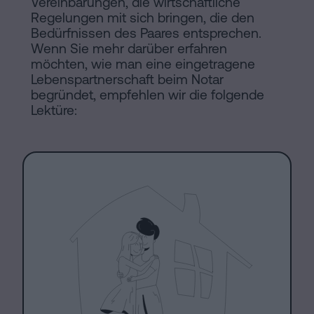
Vereinbarungen, die wirtschaftliche
Inhaltsprozess
Regelungen mit sich bringen, die den
Personalizar
Bedürfnissen des Paares entsprechen.
Wenn Sie mehr darüber erfahren
cookies
möchten, wie man eine eingetragene
Lebenspartnerschaft beim Notar
begründet, empfehlen wir die folgende
Folgen
Lektüre:
Sie
uns
in
den
sozialen
Netzwerken