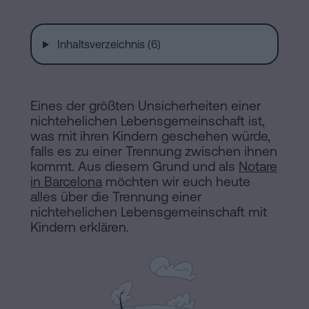
Installationen
Auflösung
einer
Inhaltsverzeichnis (6)
eingetragenen
Online-
Lebenspartnerschaft
in
Notariat
Eines der größten Unsicherheiten einer
Barcelona
nichtehelichen Lebensgemeinschaft ist,
was mit ihren Kindern geschehen würde,
Online-
falls es zu einer Trennung zwischen ihnen
Notariat
Blog
kommt. Aus diesem Grund und als
Notare
Handels-
in Barcelona
möchten wir euch heute
alles über die Trennung einer
und
Kontaktieren
nichtehelichen Lebensgemeinschaft mit
Gesellschaftsrecht
Kindern erklären.
Eine
Erbschaft
in
Rechtlicher
fünf