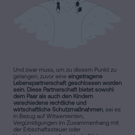
Hinweis
Schritten
abwickeln
Cookie-
Kann
Richtlinie
man
eine
Manifest
Hypothek
Rechtliche
ohne
Wohnbescheinigung
und
Und zwar muss, um zu diesem Punkt zu
unterschreiben?
notarielle
gelangen, zuvor eine
eingetragene
Kontaktieren
Lebenspartnerschaft geschlossen worden
Links
sein. Diese Partnerschaft bietet sowohl
dem Paar als auch den Kindern
von
verschiedene rechtliche und
wirtschaftliche Schutzmaßnahmen
, sei es
Interesse
in Bezug auf Witwenrenten,
Vergünstigungen im Zusammenhang mit
Redaktioneller
der Erbschaftssteuer oder