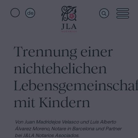
de
Home
Schnellzugriffe
Trennung einer
Staatsbürgerschaftseid
Dienstleistungen
Notariat
nichtehelichen
für
Erbschaften
Wer
Lebensgemeinschaf
in
Barcelona
mit Kindern
wir
Kaufvertrag
in
sind
Von Juan Madridejos Velasco und Luis Alberto
Barcelona
Álvarez Moreno,
Notare in Barcelona und Partner
Hypotheken
bei J&LA Notarios Asociados.