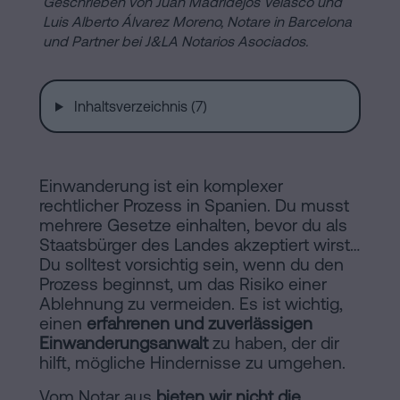
Geschrieben von Juan Madridejos Velasco und
Installationen
Auflösung
Luis Alberto Álvarez Moreno, Notare in Barcelona
und Partner bei J&LA Notarios Asociados.
einer
eingetragenen
Online-
Lebenspartnerschaft
Inhaltsverzeichnis (7)
in
Notariat
Barcelona
Online-
Einwanderung ist ein komplexer
Notariat
Blog
rechtlicher Prozess in Spanien. Du musst
mehrere Gesetze einhalten, bevor du als
Handels-
Staatsbürger des Landes akzeptiert wirst…
und
Du solltest vorsichtig sein, wenn du den
Kontaktieren
Gesellschaftsrecht
Prozess beginnst, um das Risiko einer
Ablehnung zu vermeiden. Es ist wichtig,
Eine
einen
erfahrenen und zuverlässigen
Erbschaft
Einwanderungsanwalt
zu haben, der dir
hilft, mögliche Hindernisse zu umgehen.
in
Rechtlicher
fünf
Vom Notar aus
bieten wir nicht die