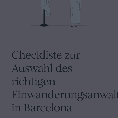
Inhaltsprozess
Personalizar
cookies
Folgen
Sie
Checkliste zur
uns
Auswahl des
in
richtigen
den
sozialen
Einwanderungsanwal
Netzwerken
in Barcelona