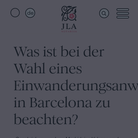
de
Home
Schnellzugriffe
Was ist bei der
Staatsbürgerschaftseid
Dienstleistungen
Notariat
Wahl eines
für
Erbschaften
Wer
Einwanderungsanwa
in
Barcelona
in Barcelona zu
wir
Kaufvertrag
beachten?
in
sind
Barcelona
Hypotheken