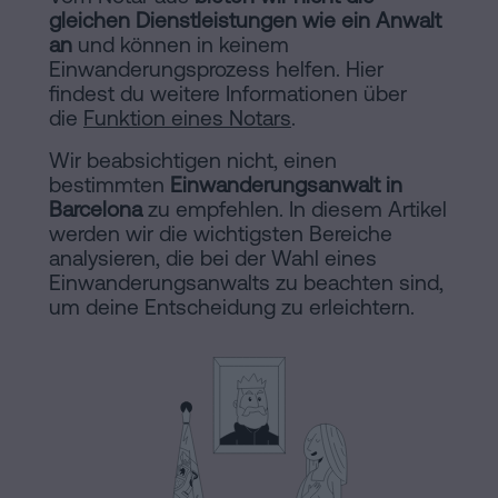
Hinweis
Schritten
gleichen Dienstleistungen wie ein Anwalt
abwickeln
an
und können in keinem
Cookie-
Einwanderungsprozess helfen. Hier
Kann
findest du weitere Informationen über
Richtlinie
man
die
Funktion eines Notars
.
eine
Manifest
Wir beabsichtigen nicht, einen
Hypothek
bestimmten
Einwanderungsanwalt in
Rechtliche
ohne
Barcelona
zu empfehlen. In diesem Artikel
werden wir die wichtigsten Bereiche
Wohnbescheinigung
und
analysieren, die bei der Wahl eines
unterschreiben?
notarielle
Einwanderungsanwalts zu beachten sind,
Kontaktieren
um deine Entscheidung zu erleichtern.
Links
von
Interesse
Redaktioneller