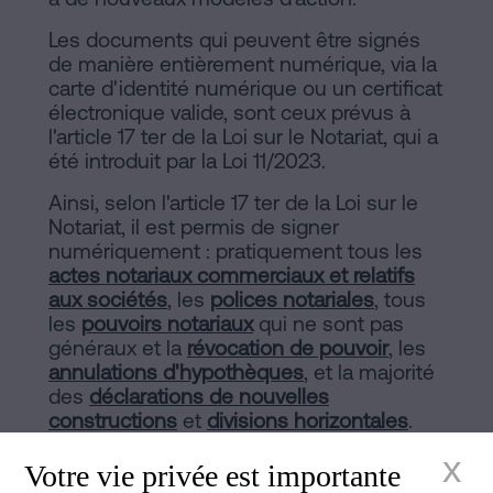
Les documents qui peuvent être signés
de manière entièrement numérique, via la
carte d'identité numérique ou un certificat
électronique valide, sont ceux prévus à
l'article 17 ter de la Loi sur le Notariat, qui a
été introduit par la Loi 11/2023.
Ainsi, selon l'article 17 ter de la Loi sur le
Notariat, il est permis de signer
numériquement : pratiquement tous les
actes notariaux commerciaux et relatifs
aux sociétés
, les
polices notariales
, tous
les
pouvoirs notariaux
qui ne sont pas
généraux et la
révocation de pouvoir
, les
annulations d'hypothèques
, et la majorité
des
déclarations de nouvelles
constructions
et
divisions horizontales
.
Découvrez notre :
x
Votre vie privée est importante