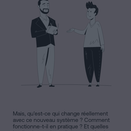
Commercial
et
Avis
sociétés
légal
Traiter
Politique
une
succession
de
en
Cookies
cinq
étapes
Manifeste
Peut-
Liens
on
Juridiques
signer
une
et
hypothèque
Mais, qu'est-ce qui change réellement
Notariaux
sans
avec ce nouveau système ? Comment
certificat
fonctionne-t-il en pratique ? Et quelles
d'Intérêt