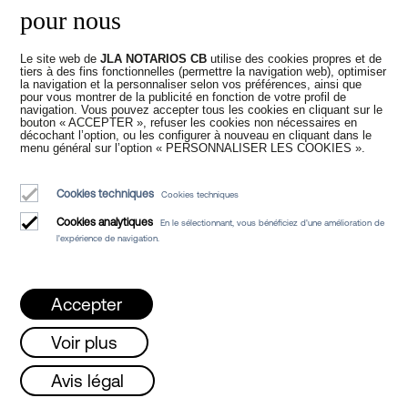
pour nous
Notaire en ligne
Le site web de
JLA NOTARIOS CB
utilise des cookies propres et de
tiers à des fins fonctionnelles (permettre la navigation web), optimiser
la navigation et la personnaliser selon vos préférences, ainsi que
pour vous montrer de la publicité en fonction de votre profil de
navigation. Vous pouvez accepter tous les cookies en cliquant sur le
Vous pouvez également trouver plus
bouton « ACCEPTER », refuser les cookies non nécessaires en
décochant l’option, ou les configurer à nouveau en cliquant dans le
d'informations sur les signatures
menu général sur l’option « PERSONNALISER LES COOKIES ».
numériques en notariat dans l'article
suivant de notre blog :
Cookies techniques
Cookies techniques
Cookies analytiques
En le sélectionnant, vous bénéficiez d'une amélioration de
l'expérience de navigation.
Accepter
Voir plus
undi, mercredi et vendredi de 08h à 15h /
Avis légal