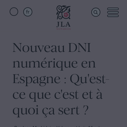
fr
Home
Liens
rapides
Nouveau DNI
Services
Serment
numérique en
de
Nationalité
Qui
Espagne : Qu'est-
Notaire
pour
ce que c'est et à
sommes-
Successions
à
quoi ça sert ?
nous
Barcelone
Acte