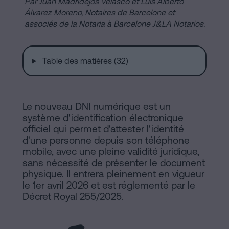
Par
de
Juan Madridejos Velasco
et
Luis Alberto
Installations
Álvarez Moreno
, Notaires de Barcelone et
Vente
associés de la Notaria à Barcelone J&LA Notarios.
à
Barcelone
Notaire
Table des matières (32)
Hypothèques
en
Dissolution
de
Le nouveau DNI numérique est un
ligne
couple
système d'identification électronique
de
officiel qui permet d'attester l'identité
fait
d'une personne depuis son téléphone
Blog
à
mobile, avec une pleine validité juridique,
sans nécessité de présenter le document
Barcelone
physique. Il entrera pleinement en vigueur
Notaire
le 1er avril 2026 et est réglementé par le
Contacter
Décret Royal 255/2025.
en
ligne