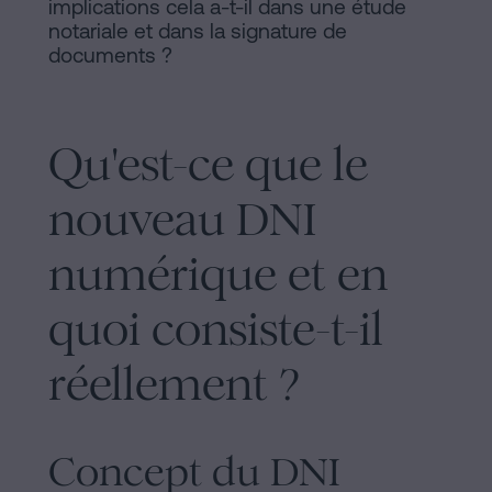
d'habitabilité
implications cela a-t-il dans une étude
Processus
notariale et dans la signature de
?
documents ?
Éditorial
Contacter
de
Qu'est-ce que le
Contenus
nouveau DNI
Personalizar
cookies
numérique et en
quoi consiste-t-il
Suivez-
nous
réellement ?
sur
les
Concept du DNI
réseaux