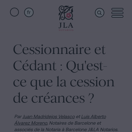
fr
Home
Liens
rapides
Cessionnaire et
Services
Serment
Cédant : Qu'est-
de
Nationalité
Qui
ce que la cession
Notaire
pour
de créances ?
sommes-
Successions
à
nous
Barcelone
Par
Juan Madridejos Velasco
et
Luis Alberto
Álvarez Moreno
, Notaires de Barcelone et
Acte
associés de la Notaria à Barcelone J&LA Notarios.