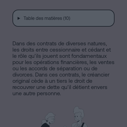
de
Installations
Vente
à
Table des matières (10)
Barcelone
Notaire
Hypothèques
en
Dans des contrats de diverses natures,
Dissolution
les droits entre cessionnaire et cédant et
de
le rôle qu'ils jouent sont fondamentaux
ligne
couple
pour les opérations financières, les ventes
de
ou les accords de séparation ou de
divorces. Dans ces contrats, le créancier
fait
original cède à un tiers le droit de
Blog
à
recouvrer une dette qu'il détient envers
Barcelone
une autre personne.
Notaire
Contacter
en
ligne