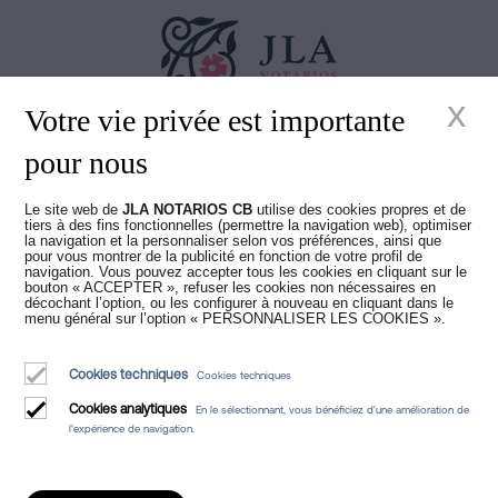
x
Votre vie privée est importante
Juan Madridejos Velasco
pour nous
Luis Alberto Álvarez Moreno
Notaires de Barcelone et notaires en ligne pour toute l'Espagne
Le site web de
JLA NOTARIOS CB
utilise des cookies propres et de
tiers à des fins fonctionnelles (permettre la navigation web), optimiser
Services
la navigation et la personnaliser selon vos préférences, ainsi que
pour vous montrer de la publicité en fonction de votre profil de
Blog
navigation. Vous pouvez accepter tous les cookies en cliquant sur le
bouton « ACCEPTER », refuser les cookies non nécessaires en
décochant l’option, ou les configurer à nouveau en cliquant dans le
Qui sommes-nous
menu général sur l’option « PERSONNALISER LES COOKIES ».
Avis légal
Cookies techniques
Cookies techniques
Politique de Cookies
Cookies analytiques
En le sélectionnant, vous bénéficiez d'une amélioration de
Manifeste
l'expérience de navigation.