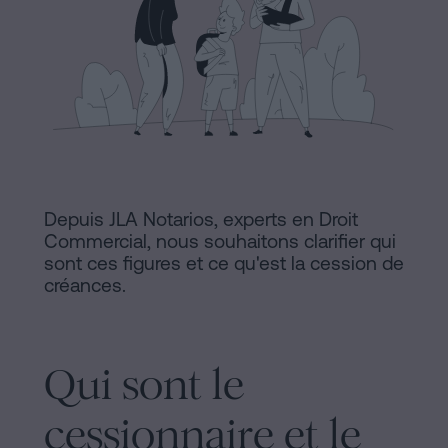
Commercial
et
Avis
sociétés
légal
Traiter
Politique
une
succession
de
en
Cookies
cinq
Depuis JLA Notarios, experts en Droit
étapes
Manifeste
Commercial, nous souhaitons clarifier qui
sont ces figures et ce qu'est la cession de
Peut-
Liens
créances.
on
Juridiques
signer
une
et
Qui sont le
hypothèque
Notariaux
sans
cessionnaire et le
certificat
d'Intérêt