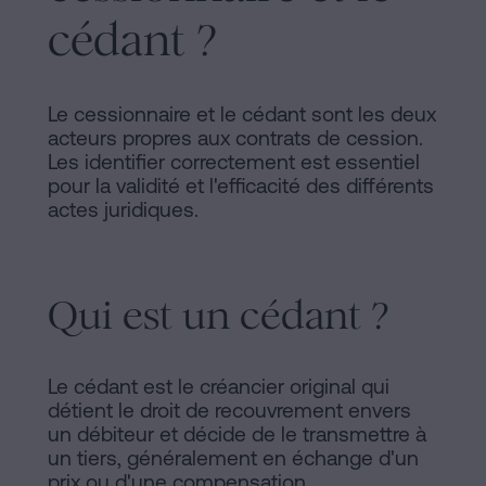
d'habitabilité
cédant ?
Processus
?
Éditorial
Contacter
Le cessionnaire et le cédant sont les deux
de
acteurs propres aux contrats de cession.
Contenus
Les identifier correctement est essentiel
pour la validité et l'efficacité des différents
Personalizar
actes juridiques.
cookies
Qui est un cédant ?
Suivez-
nous
Le cédant est le créancier original qui
sur
détient le droit de recouvrement envers
les
un débiteur et décide de le transmettre à
un tiers, généralement en échange d'un
réseaux
prix ou d'une compensation.