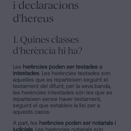
signar
i declaracions
Segueix-
hipoteca
d'hereus
sense
nos
cèdula
en
d’habitabilitat?
1. Quines classes
la
Contactar
d’herència hi ha?
xarxes
socials
Les
herències poden ser testades o
intestades
. Les herències testades són
aquelles que es reparteixen seguint el
testament del difunt; per la seva banda,
les herències intestades són les que es
reparteixen sense haver testament,
seguint el que estableix la llei per a
aquests casos.
A part, les
herències poden ser notarials i
judicials
. Les herències notarials són