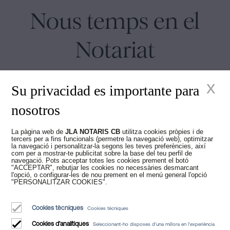
Nous temps en el
Notariat
x
Su privacidad es importante para
nosotros
Juan Madridejos Velasco
La pàgina web de
JLA NOTARIS CB
utilitza cookies pròpies i de
tercers per a fins funcionals (permetre la navegació web), optimitzar
Luis Alberto Álvarez Moreno
la navegació i personalitzar-la segons les teves preferències, així
Notaris de Barcelona i Notaris en línia per a tota Espanya
com per a mostrar-te publicitat sobre la base del teu perfil de
navegació. Pots acceptar totes les cookies prement el botó
"ACCEPTAR", rebutjar les cookies no necessàries desmarcant
l'opció, o configurar-les de nou prement en el menú general l'opció
Serveis
"PERSONALITZAR COOKIES".
Blog
Cookies tècniques
Cookies tècniques
Qui som
Cookies d'analítiques
Seleccionant-ho disposes d'una millora en l'experiència
Avis Legal