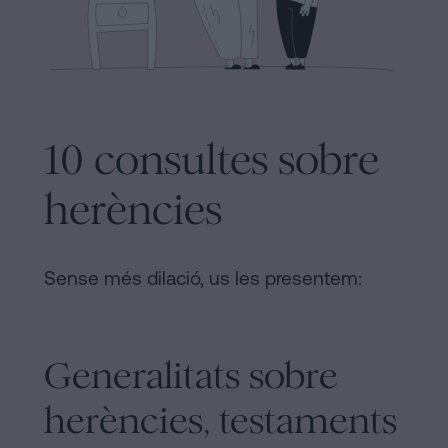
Barcelona
Legal
Notaria
Política
en
de
línia
Cookies
Mercantil
10 consultes sobre
i
Manifest
societats
herències
Avis
Tramitar
Legal
una
Sense més dilació, us les presentem:
herència
Avis
en
Legal
cinc
passos
Generalitats sobre
Personalizar
Es
herències, testaments
cookies
pot