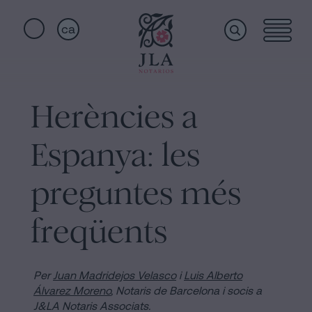
ca
Home
Enllaços
ràpids
Herències a
Serveis
Jura
Espanya: les
de
nacionalitat
Qui
preguntes més
a
Barcelona
freqüents
som
Notaria
per
Acceptar
Instal·lacions
Per
Juan Madridejos Velasco
i
Luis Alberto
una
Álvarez Moreno
,
Notaris de Barcelona i socis a
J&LA Notaris Associats.
Herència