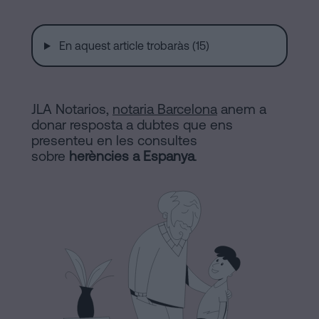
a
Notaria
Barcelona
En aquest article trobaràs (15)
Contracte
en
de
Compravenda
línia
JLA Notarios,
notaria Barcelona
anem a
d’Inmmoble
donar resposta a dubtes que ens
a
presenteu en les consultes
sobre
herències a Espanya
.
Barcelona
Blog
Hipoteques
Dissolució
Contactar
de
parella
de
fet
Avis
a