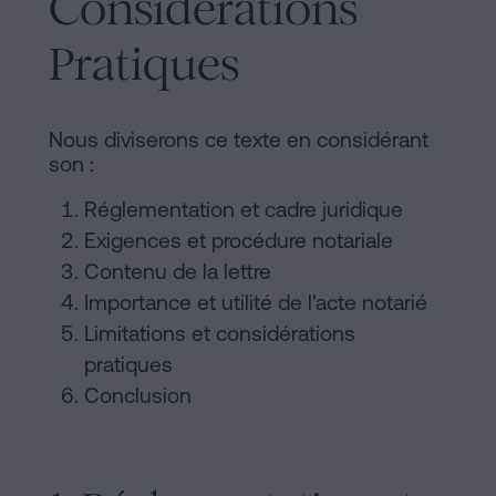
Considérations
d'habitabilité
Processus
?
Pratiques
Éditorial
Contacter
de
Nous diviserons ce texte en considérant
Contenus
son :
Personalizar
Réglementation et cadre juridique
Exigences et procédure notariale
cookies
Contenu de la lettre
Importance et utilité de l'acte notarié
Suivez-
Limitations et considérations
nous
pratiques
Conclusion
sur
les
réseaux