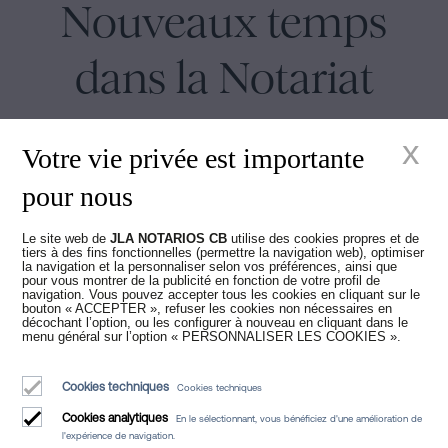
Nouveaux temps
dans la Notariat
x
Votre vie privée est importante
pour nous
Juan Madridejos Velasco
Le site web de
JLA NOTARIOS CB
utilise des cookies propres et de
tiers à des fins fonctionnelles (permettre la navigation web), optimiser
Luis Alberto Álvarez Moreno
la navigation et la personnaliser selon vos préférences, ainsi que
Notaires de Barcelone et notaires en ligne pour toute l'Espagne
pour vous montrer de la publicité en fonction de votre profil de
navigation. Vous pouvez accepter tous les cookies en cliquant sur le
bouton « ACCEPTER », refuser les cookies non nécessaires en
décochant l’option, ou les configurer à nouveau en cliquant dans le
Services
menu général sur l’option « PERSONNALISER LES COOKIES ».
Blog
Cookies techniques
Cookies techniques
Qui sommes-nous
Cookies analytiques
En le sélectionnant, vous bénéficiez d'une amélioration de
Avis légal
l'expérience de navigation.