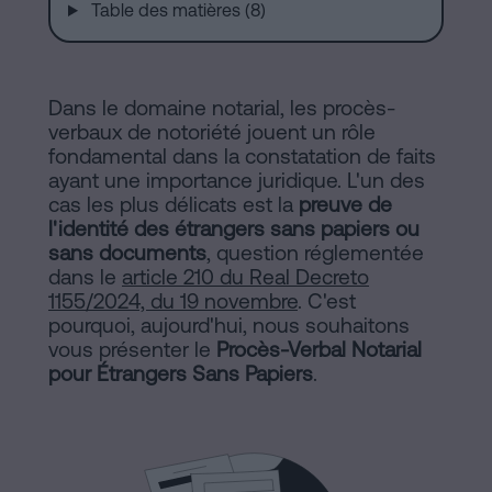
de
Installations
Table des matières (8)
Vente
à
Barcelone
Notaire
Dans le domaine notarial, les procès-
verbaux de notoriété jouent un rôle
Hypothèques
fondamental dans la constatation de faits
en
Dissolution
ayant une importance juridique. L'un des
cas les plus délicats est la
de
preuve de
l'identité des étrangers sans papiers ou
ligne
couple
sans documents
, question réglementée
de
dans le
article 210 du Real Decreto
fait
1155/2024, du 19 novembre
. C'est
Blog
à
pourquoi, aujourd'hui, nous souhaitons
vous présenter le
Procès-Verbal Notarial
Barcelone
pour Étrangers Sans Papiers
.
Notaire
Contacter
en
ligne