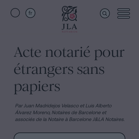
fr
Home
Liens
rapides
Acte notarié pour
Services
Serment
étrangers sans
de
Nationalité
Qui
papiers
Notaire
pour
sommes-
Successions
Par Juan Madridejos Velasco et Luis Alberto
à
Álvarez Moreno, Notaires de Barcelone et
nous
associés de la Notaire à Barcelone J&LA Notaires.
Barcelone
Acte