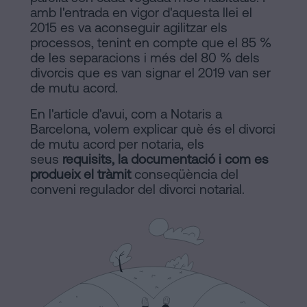
Barcelona
Legal
amb l'entrada en vigor d'aquesta llei el
2015 es va aconseguir agilitzar els
Notaria
Política
processos, tenint en compte que el 85 %
en
de les separacions i més del 80 % dels
de
línia
divorcis que es van signar el 2019 van ser
de mutu acord.
Cookies
Mercantil
i
En l'article d'avui, com a Notaris a
Manifest
Barcelona, volem explicar què és el divorci
societats
de mutu acord per notaria, els
Avis
Tramitar
seus
requisits, la documentació i com es
Legal
produeix el tràmit
una
conseqüència del
conveni regulador del divorci notarial.
herència
Avis
en
Legal
cinc
passos
Personalizar
Es
cookies
pot