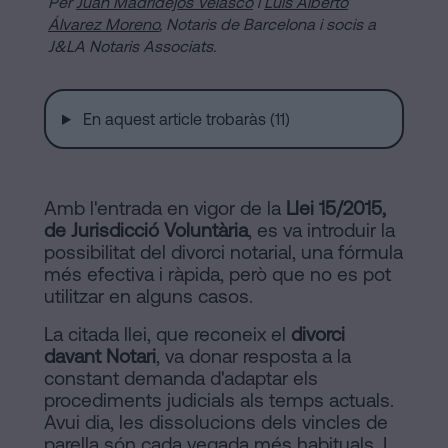
Per
Juan Madridejos Velasco
i
Luis Alberto
a
Notaria
Álvarez Moreno
,
Notaris de Barcelona i socis a
J&LA Notaris Associats.
Barcelona
Contracte
en
de
En aquest article trobaràs (11)
Compravenda
línia
d’Inmmoble
a
Amb l'entrada en vigor de la
Llei 15/2015,
Barcelona
Blog
de Jurisdicció Voluntària
, es va introduir la
possibilitat del divorci notarial, una fórmula
Hipoteques
més efectiva i ràpida, però que no es pot
Dissolució
utilitzar en alguns casos.
Contactar
de
La citada llei, que reconeix el
divorci
parella
davant Notari
, va donar resposta a la
de
constant demanda d'adaptar els
procediments judicials als temps actuals.
fet
Avis
Avui dia, les dissolucions dels vincles de
a
parella són cada vegada més habituals. I