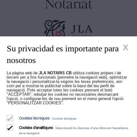
Notariat
x
Su privacidad es importante para
Juan Madridejos Velasco
nosotros
Luis Alberto Álvarez Moreno
Notaris de Barcelona i Notaris en línia per a tota Espanya
La pàgina web de
JLA NOTARIS CB
utilitza cookies pròpies i de
tercers per a fins funcionals (permetre la navegació web), optimitzar
Serveis
la navegació i personalitzar-la segons les teves preferències, així
com per a mostrar-te publicitat sobre la base del teu perfil de
Blog
navegació. Pots acceptar totes les cookies prement el botó
"ACCEPTAR", rebutjar les cookies no necessàries desmarcant
l'opció, o configurar-les de nou prement en el menú general l'opció
Qui som
"PERSONALITZAR COOKIES".
Avis Legal
Cookies tècniques
Cookies tècniques
Política de Cookies
Cookies d'analítiques
Seleccionant-ho disposes d'una millora en l'experiència
Manifest
de la navegació