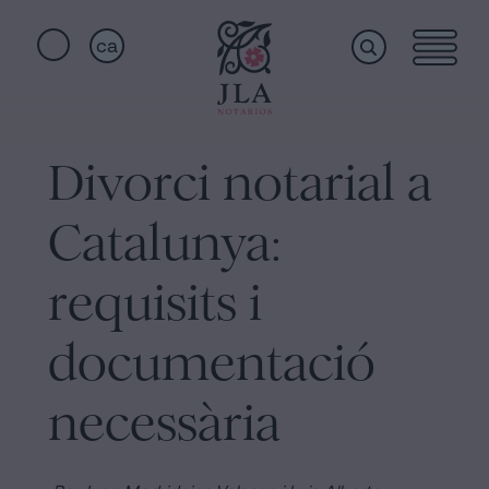
ca
Home
Enllaços
ràpids
Divorci notarial a
Serveis
Jura
Catalunya:
de
nacionalitat
Qui
requisits i
a
Barcelona
documentació
som
Notaria
per
necessària
Acceptar
Instal·lacions
una
Herència