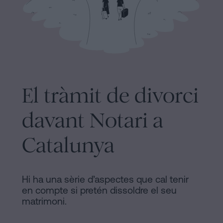
signar
Segueix-
hipoteca
sense
nos
cèdula
en
d’habitabilitat?
la
Contactar
xarxes
El tràmit de divorci
socials
davant Notari a
Catalunya
Hi ha una sèrie d’aspectes que cal tenir
en compte si pretén dissoldre el seu
matrimoni.