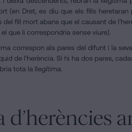
t i deixa descendents, rebran la llegítima pe
l mort (en Dret, es diu que els fills heretara
ls del fill mort abans que el causant de l’he
 el que li correspondria sense viure).
egítima correspon als pares del difunt i la 
quid de l’herència. Si hi ha dos pares, cada
ia tota la llegítima.
ma d’herències 