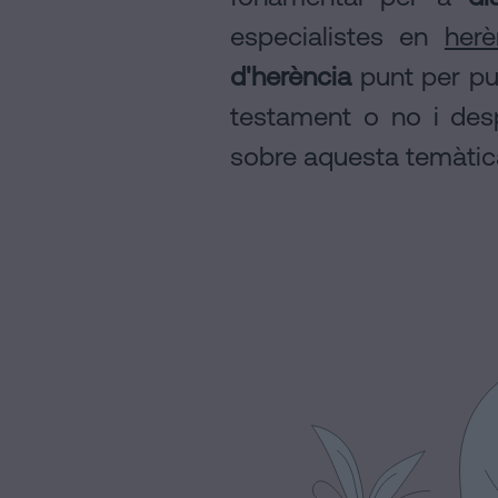
a
Avis
especialistes en
herè
Barcelona
Legal
d'herència
punt per pun
Notaria
Política
en
testament o no i des
de
línia
sobre aquesta temàtic
Cookies
Manifest
Avis
Legal
Avis
Legal
Personalizar
cookies
Segueix-