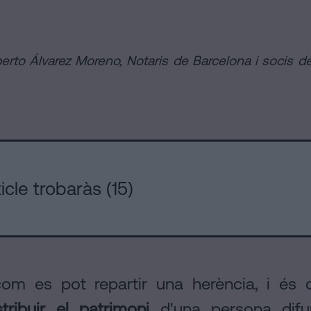
s
erto Álvarez Moreno, Notaris de Barcelona i socis d
icle trobaràs (15)
om es pot repartir una herència, i és
stribuir el patrimoni
d'una persona difu