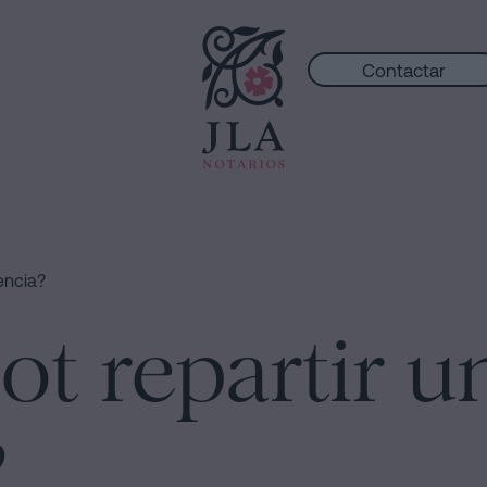
Contactar
ència?
t repartir u
?