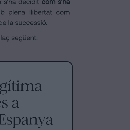
 s'ha decidit
com s'ha
b plena llibertat com
 de la successió.
llaç següent:
egítima
s a
 Espanya