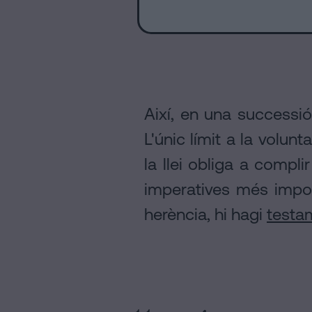
Així, en una successió
L'únic límit a la volu
la llei obliga a compl
imperatives més impor
herència, hi hagi
testam