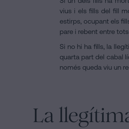
Si un dels fills ha mor
vius i els fills del fil
estirps, ocupant els fil
pare i rebent entre tots
Si no hi ha fills, la ll
quarta part del cabal lí
només queda viu un rebr
La llegíti