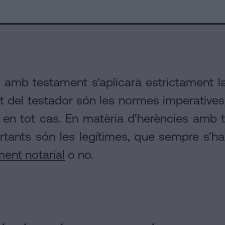
 amb testament s'aplicarà estrictament la
ntat del testador són les normes imperative
ir en tot cas. En matèria d'herències am
tants són les legítimes, que sempre s'h
ent notarial
o no.