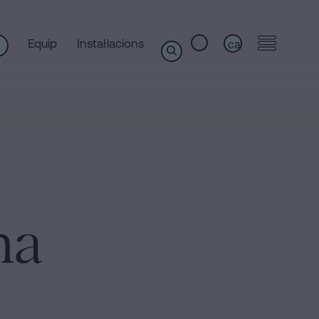
Equip
Instal·lacions
ca
na