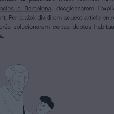
ncies a Barcelona
, desglossarem l'expli
t. Per a això dividirem aquest article en re
prés solucionarem certes dubtes habitual
a.