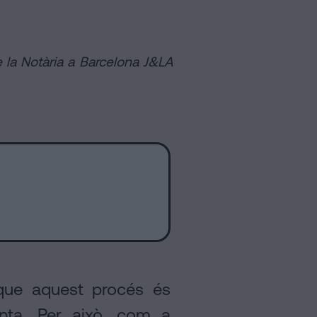
e la Notària a Barcelona J&LA
 que aquest procés és
nta. Per això, com a