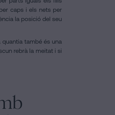
r parts iguals els fills
n per caps i els nets per
rència la posició del seu
seva quantia també és una
scun rebrà la meitat i si
amb