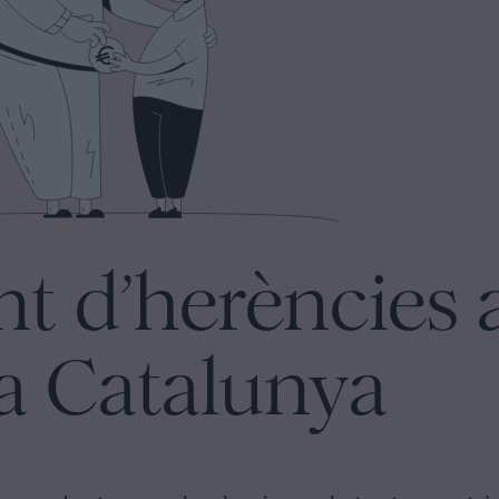
nt d’herències
a Catalunya