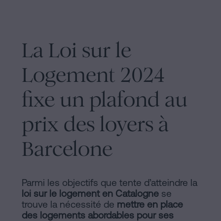
d'habitabilité
Processus
?
Éditorial
Contacter
La Loi sur le
de
Logement 2024
Contenus
Personalizar
fixe un plafond au
cookies
prix des loyers à
Barcelone
Suivez-
nous
sur
Parmi les objectifs que tente d’atteindre la
loi sur le logement en Catalogne
se
les
trouve la nécessité de
mettre en place
des logements abordables pour ses
réseaux