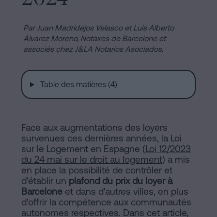
de
Installations
Vente
à
Par Juan Madridejos Velasco et Luis Alberto
Álvarez Moreno,
Notaires de Barcelone et
Barcelone
Notaire
associés chez J&LA Notarios Asociados.
Hypothèques
en
Dissolution
Table des matières (4)
de
ligne
couple
de
Face aux augmentations des loyers
fait
survenues ces dernières années, la Loi
Blog
à
sur le Logement en Espagne (
Loi 12/2023
Barcelone
du 24 mai sur le droit au logement
) a mis
en place la possibilité de contrôler et
Notaire
Contacter
d'établir un
plafond du prix du loyer à
en
Barcelone
et dans d'autres villes, en plus
ligne
d'offrir la compétence aux communautés
autonomes respectives. Dans cet article,