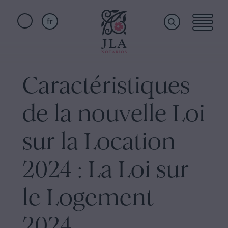
fr
Home
Liens
rapides
Caractéristiques
Services
Serment
de la nouvelle Loi
de
Nationalité
Qui
sur la Location
Notaire
pour
2024 : La Loi sur
sommes-
Successions
à
le Logement
nous
Barcelone
2024
Acte