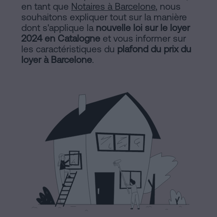
Commercial
en tant que
Notaires à Barcelone
, nous
et
Avis
souhaitons expliquer tout sur la manière
sociétés
dont s'applique la
nouvelle loi sur le loyer
légal
2024 en Catalogne
et vous informer sur
Traiter
les caractéristiques du
plafond du prix du
Politique
une
loyer à Barcelone
.
succession
de
en
Cookies
cinq
étapes
Manifeste
Peut-
Liens
on
Juridiques
signer
une
et
hypothèque
Notariaux
sans
certificat
d'Intérêt