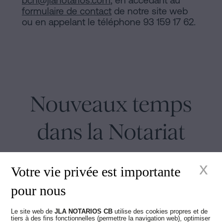
bcn@jlanotarios.com
, en accédant au
formulaire de contact
de notre site web
ou en appelant le téléphone 93 159 17 62.
Nouveaux temps
dans la Notariat
x
Votre vie privée est importante
pour nous
Juan Madridejos Velasco
Le site web de
JLA NOTARIOS CB
utilise des cookies propres et de
tiers à des fins fonctionnelles (permettre la navigation web), optimiser
Luis Alberto Álvarez Moreno