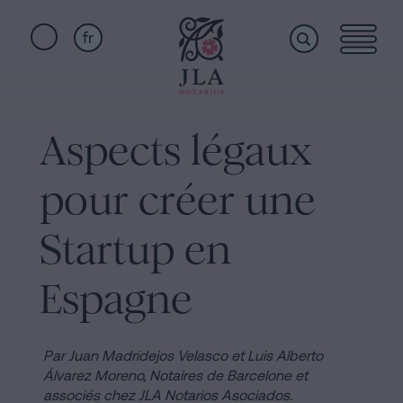
fr
Home
Liens
rapides
Aspects légaux
Services
Serment
pour créer une
de
Nationalité
Qui
Startup en
Notaire
pour
Espagne
sommes-
Successions
à
nous
Barcelone
Par Juan Madridejos Velasco et Luis Alberto
Álvarez Moreno,
Notaires de Barcelone et
Acte
associés chez JLA Notarios Asociados.