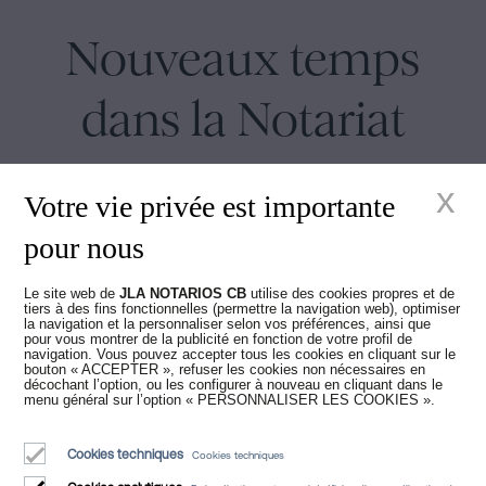
Nouveaux temps
dans la Notariat
x
Votre vie privée est importante
pour nous
Juan Madridejos Velasco
Le site web de
JLA NOTARIOS CB
utilise des cookies propres et de
tiers à des fins fonctionnelles (permettre la navigation web), optimiser
Luis Alberto Álvarez Moreno
la navigation et la personnaliser selon vos préférences, ainsi que
Notaires de Barcelone et notaires en ligne pour toute l'Espagne
pour vous montrer de la publicité en fonction de votre profil de
navigation. Vous pouvez accepter tous les cookies en cliquant sur le
bouton « ACCEPTER », refuser les cookies non nécessaires en
décochant l’option, ou les configurer à nouveau en cliquant dans le
Services
menu général sur l’option « PERSONNALISER LES COOKIES ».
Blog
Cookies techniques
Cookies techniques
Qui sommes-nous