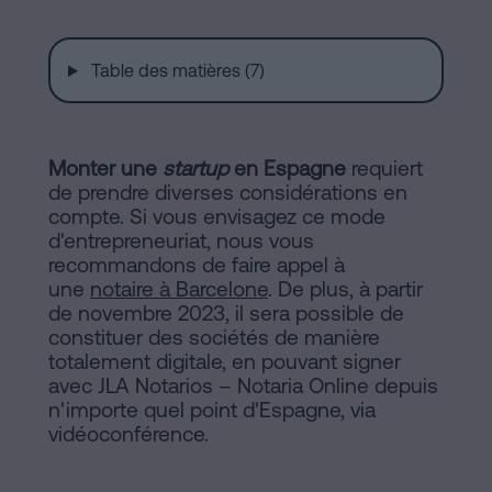
de
Installations
Vente
à
Table des matières (7)
Barcelone
Notaire
Hypothèques
en
Monter une
startup
en Espagne
requiert
Dissolution
de prendre diverses considérations en
de
compte. Si vous envisagez ce mode
ligne
couple
d'entrepreneuriat, nous vous
de
recommandons de faire appel à
une
notaire à Barcelone
. De plus, à partir
fait
de novembre 2023, il sera possible de
Blog
à
constituer des sociétés de manière
Barcelone
totalement digitale, en pouvant signer
avec JLA Notarios – Notaria Online depuis
Notaire
Contacter
n'importe quel point d'Espagne, via
en
vidéoconférence.
ligne