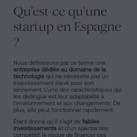
d'habitabilité
Qu'est-ce qu'une
Processus
?
Éditorial
Contacter
startup en Espagne
de
?
Contenus
Personalizar
Nous définissons par ce terme une
cookies
entreprise dédiée au domaine de la
technologie
qui ne nécessite pas un
investissement élevé pour son
Suivez-
lancement. L'une des caractéristiques qui
les distingue est leur adaptabilité à
nous
l'environnement et aux changements. De
plus, elle peut fonctionner rapidement.
sur
Étant donné qu'il s'agit de
faibles
les
investissements
et d'un spectre très
réseaux
compétitif, le risque de financer ces