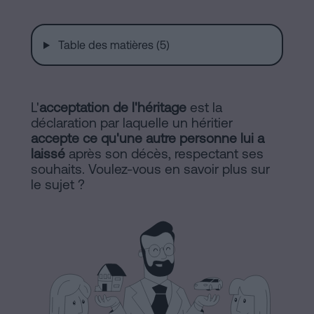
de
Installations
Vente
à
Table des matières (5)
Barcelone
Notaire
Hypothèques
en
L'
acceptation de l'héritage
est la
Dissolution
déclaration par laquelle un héritier
de
accepte ce qu'une autre personne lui a
ligne
couple
laissé
après son décès, respectant ses
de
souhaits. Voulez-vous en savoir plus sur
le sujet ?
fait
Blog
à
Barcelone
Notaire
Contacter
en
ligne