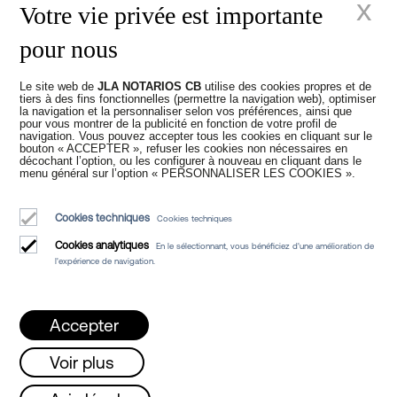
x
Votre vie privée est importante
Juan Madridejos Velasco
pour nous
Luis Alberto Álvarez Moreno
Notaires de Barcelone et notaires en ligne pour toute l'Espagne
Le site web de
JLA NOTARIOS CB
utilise des cookies propres et de
tiers à des fins fonctionnelles (permettre la navigation web), optimiser
Services
la navigation et la personnaliser selon vos préférences, ainsi que
pour vous montrer de la publicité en fonction de votre profil de
Blog
navigation. Vous pouvez accepter tous les cookies en cliquant sur le
bouton « ACCEPTER », refuser les cookies non nécessaires en
décochant l’option, ou les configurer à nouveau en cliquant dans le
Qui sommes-nous
menu général sur l’option « PERSONNALISER LES COOKIES ».
Avis légal
Cookies techniques
Cookies techniques
Politique de Cookies
Cookies analytiques
En le sélectionnant, vous bénéficiez d'une amélioration de
Manifeste
l'expérience de navigation.
Accepter
Voir plus
ns en août !!
Lundi, mercredi et vendredi 