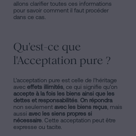
d'habitabilité
allons clarifier toutes ces informations
Processus
?
pour savoir comment il faut procéder
dans ce cas.
Éditorial
Contacter
de
Qu'est-ce que
Contenus
Personalizar
l'Acceptation pure ?
cookies
L'acceptation pure est celle de l'héritage
avec
effets illimités
, ce qui signifie qu'on
Suivez-
accepte à la fois les biens ainsi que les
nous
dettes et responsabilités
.
On répondra
non seulement
avec les biens reçus
, mais
sur
aussi
avec les siens propres si
nécessaire
. Cette acceptation peut être
les
expresse ou tacite.
réseaux