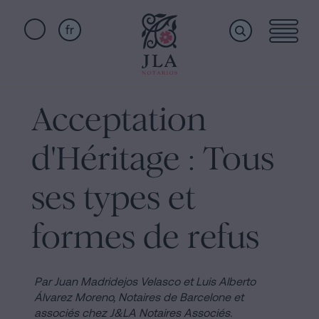
fr
Home
Liens
rapides
Acceptation
Services
Serment
d'Héritage : Tous
de
Nationalité
Qui
ses types et
Notaire
pour
formes de refus
sommes-
Successions
à
nous
Barcelone
Par Juan Madridejos Velasco et Luis Alberto
Álvarez Moreno,
Notaires de Barcelone et
Acte
associés chez J&LA Notaires Associés.