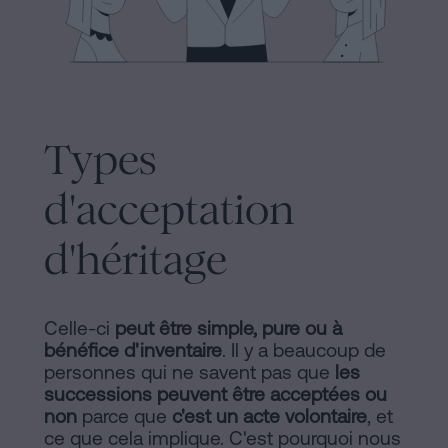
Commercial
et
Avis
sociétés
légal
Traiter
Politique
une
Types
succession
de
en
Cookies
d'acceptation
cinq
étapes
Manifeste
d'héritage
Peut-
Liens
on
Juridiques
signer
Celle-ci
peut être simple, pure ou à
une
bénéfice d'inventaire
. Il y a beaucoup de
et
personnes qui ne savent pas que
les
hypothèque
successions peuvent être acceptées ou
Notariaux
sans
non
parce que
c'est un acte volontaire
, et
certificat
d'Intérêt
ce que cela implique. C'est pourquoi nous