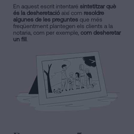
En aquest escrit intentaré
a
sintetitzar què
Notaria
és la desheretació
així com
resoldre
Barcelona
algunes de les preguntes
que més
Contracte
en
freqüentment plantegen els clients a la
notaria, com per exemple,
com desheretar
de
un fill
.
Compravenda
línia
d’Inmmoble
a
Barcelona
Blog
Hipoteques
Dissolució
Contactar
de
parella
de
fet
Avis
a