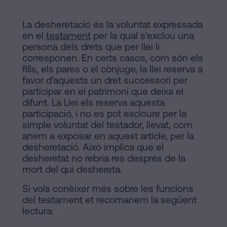
signar
Segueix-
hipoteca
La desheretació és la voluntat expressada
sense
nos
en el
testament
per la qual s’exclou una
cèdula
persona dels drets que per llei li
en
d’habitabilitat?
corresponen. En certs casos, com són els
fills, els pares o el cònjuge, la llei reserva a
la
Contactar
favor d’aquests un dret successori per
xarxes
participar en el patrimoni que deixa el
difunt. La Llei els reserva aquesta
socials
participació, i no es pot excloure per la
simple voluntat del testador, llevat, com
anem a exposar en aquest article, per la
desheretació. Això implica que el
desheretat no rebria res després de la
mort del qui deshereta.
Si vols conèixer més sobre les funcions
del testament et recomanem la següent
lectura: