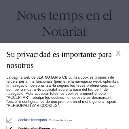
Nous temps en el
Notariat
x
Su privacidad es importante para
nosotros
Juan Madridejos Velasco
La pàgina web de
JLA NOTARIS CB
utilitza cookies pròpies i de
tercers per a fins funcionals (permetre la navegació web), optimitzar
Luis Alberto Álvarez Moreno
la navegació i personalitzar-la segons les teves preferències, així
Notaris de Barcelona i Notaris en línia per a tota Espanya
com per a mostrar-te publicitat sobre la base del teu perfil de
navegació. Pots acceptar totes les cookies prement el botó
"ACCEPTAR", rebutjar les cookies no necessàries desmarcant
l'opció, o configurar-les de nou prement en el menú general l'opció
Serveis
"PERSONALITZAR COOKIES".
Blog
Cookies tècniques
Cookies tècniques
Qui som
Cookies d'analítiques