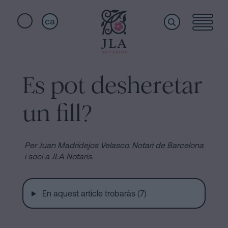
ca
Home
Enllaços
ràpids
Es pot desheretar
Serveis
Jura
un fill?
de
nacionalitat
Qui
a
Per Juan Madridejos Velasco.
Notari de Barcelona
Barcelona
i soci a JLA Notaris.
som
Notaria
per
En aquest article trobaràs (7)
Acceptar
Instal·lacions
una
Herència