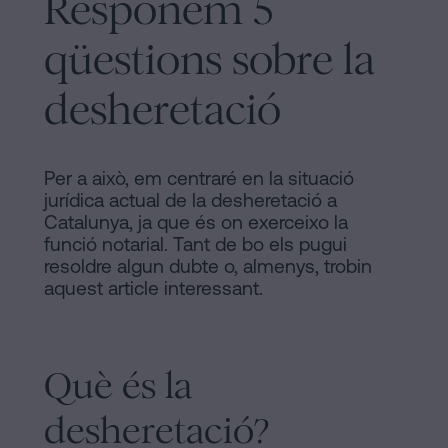
Responem 5
Barcelona
Legal
Notaria
qüestions sobre la
Política
en
de
desheretació
línia
Cookies
Mercantil
i
Manifest
Per a això, em centraré en la situació
societats
jurídica actual de la desheretació a
Avis
Catalunya, ja que és on exerceixo la
Tramitar
funció notarial. Tant de bo els pugui
Legal
una
resoldre algun dubte o, almenys, trobin
herència
aquest article interessant.
Avis
en
Legal
cinc
passos
Personalizar
Què és la
Es
cookies
desheretació?
pot