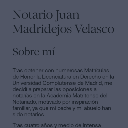
y
sociedades
de
Notario Juan
Tramitar
Cookies
Madridejos Velasco
una
Manifiesto
herencia
en
Enlaces
Sobre mí
cinco
Jurídicos
pasos
y
¿Se
Tras obtener con numerosas Matrículas
puede
de Honor la Licenciatura en Derecho en la
Notariales
Universidad Complutense de Madrid, me
firmar
de
decidí a preparar las oposiciones a
hipoteca
notarías en la Academia Matritense del
sin
Interés
Notariado, motivado por inspiración
cédula
familiar, ya que mi padre y mi abuelo han
Proceso
de
sido notarios.
habitabilidad?
Editorial
Tras cuatro años y medio de intensa