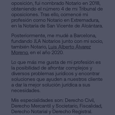
oposición, fui nombrado Notario en 2018,
Contactar
de
obteniendo el número 4 de mi Tribunal de
oposiciones. Tras ello, comencé mi
Contenidos
profesión como Notario en Extremadura,
en la Notaría de San Vicente de Alcántara.
Personalizar
Posteriormente, me mudé a Barcelona,
cookies
fundando JLA Notarios junto con mi socio,
también Notario,
Luis Alberto Álvarez
Moreno
, en el año 2020.
Síguenos
en
Lo que más me gusta de mi profesión es
la posibilidad de afrontar complejos y
la
diversos problemas jurídicos y encontrar
soluciones que ayuden a nuestros cliente
redes
a dar la mejor solución jurídica a sus
necesidades.
sociales
Mis especialidades son: Derecho Civil,
Derecho Mercantil y Societario, Fiscalidad,
Derecho Notarial y Derecho Registral.