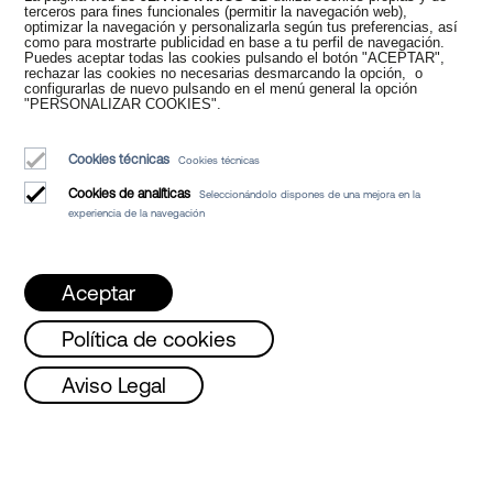
Nuevos tiempos en
terceros para fines funcionales (permitir la navegación web),
optimizar la navegación y personalizarla según tus preferencias, así
como para mostrarte publicidad en base a tu perfil de navegación.
Puedes aceptar todas las cookies pulsando el botón "ACEPTAR",
el Notariado
rechazar las cookies no necesarias desmarcando la opción, o
configurarlas de nuevo pulsando en el menú general la opción
"PERSONALIZAR COOKIES".
Cookies técnicas
Cookies técnicas
Cookies de analíticas
Seleccionándolo dispones de una mejora en la
experiencia de la navegación
Juan Madridejos Velasco
Luis Alberto Álvarez Moreno
Aceptar
Notarios de Barcelona y Notarios online para toda España
Política de cookies
Servicios
sto!!
Lunes, Miércoles y Viernes de 08 a 1
Aviso Legal
Blog
Quiénes somos
Aviso Legal