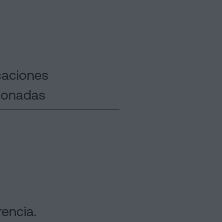
caciones
cionadas
rencia.