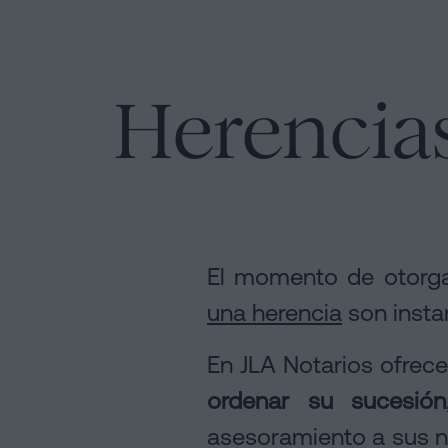
Instalacione
Escritura
de
¿Se
Compraventa
puede
Notaría
en
firmar
Herencia
Barcelona
hipoteca
online
sin
Hipotecas
cédula
Disolución
de
de
Blog
habitabilidad?
pareja
Contactar
de
El momento de otorg
hecho
Contactar
una herencia
son insta
en
Barcelona
En JLA Notarios ofrec
Notaría
ordenar su sucesión
Aviso
online
asesoramiento a sus ne
Legal