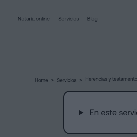
Notaría online
Servicios
Blog
Home
Enlaces
rápidos
Servicios
Jura
Mercantil
de
y
>
>
Herencias y testament
Home
Servicios
Nacionalidad
sociedades
Quiénes
Notaría
Tramitar
para
una
somos
Herencias
herencia
En este servi
en
en
Barcelona
cinco
pasos