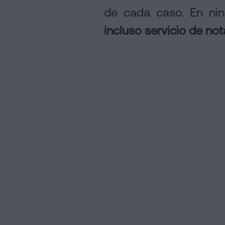
Política
de cada caso. En ni
de
incluso servicio de not
Cookies
Manifiesto
Enlaces
Jurídicos
y
Notariales
de
Interés
Proceso
Editorial
de
Contenidos