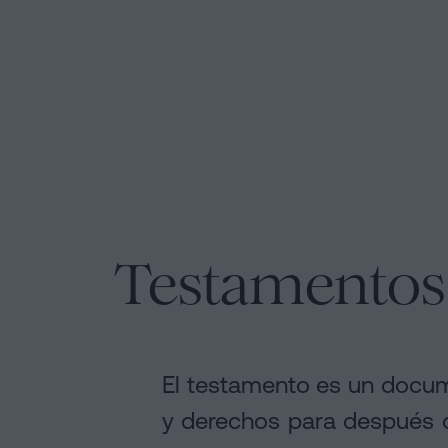
Personalizar
cookies
Síguenos
en
la
redes
sociales
Testamentos
El testamento es un docum
y derechos para después d