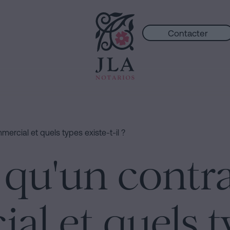
Contacter
ercial et quels types existe-t-il ?
 qu'un contr
l et quels t