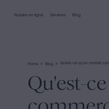
Notaire en ligne
Services
Blog
Home
Liens
rapides
Services
Serment
Commercial
de
et
>
>
Qu'est-ce qu'un contrat comm
Home
Blog
Nationalité
sociétés
Qui
Qu'est-ce
Notaire
Traiter
pour
une
sommes-
Successions
succession
à
en
commercia
Barcelone
cinq
nous
étapes