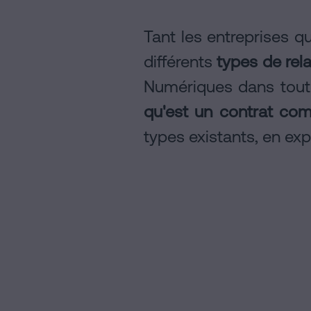
Contacter
Tant les entreprises qu
différents
types de rel
Avis
Numériques dans toute
légal
Politique
qu'est un contrat com
de
types existants, en ex
Cookies
Manifeste
Liens
Juridiques
et
Notariaux
d'Intérêt
Processus