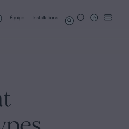
Équipe
Installations
fr
at
ypes