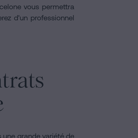
arcelone vous permettra
rez d'un professionnel
trats
e
s une grande variété de