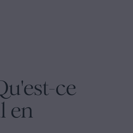
u'est-ce
l en