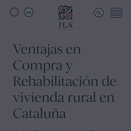
es
Home
Enlaces
rápidos
Ventajas en
Servicios
Jura
Compra y
de
Nacionalidad
Quiénes
Rehabilitación de
Notaría
para
vivienda rural en
somos
Herencias
en
Cataluña
Barcelona
Instalaciones
Escritura