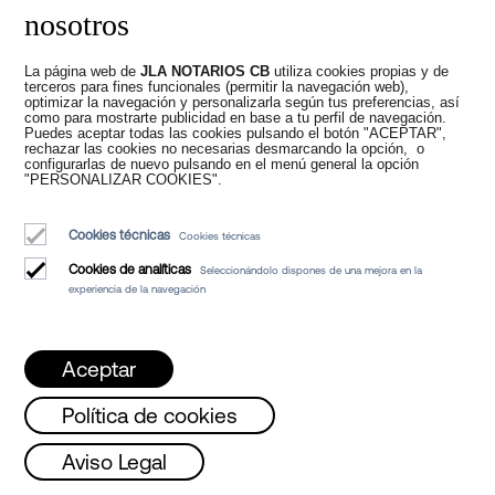
nosotros
La página web de
JLA NOTARIOS CB
utiliza cookies propias y de
terceros para fines funcionales (permitir la navegación web),
optimizar la navegación y personalizarla según tus preferencias, así
Ayudas en Compra
como para mostrarte publicidad en base a tu perfil de navegación.
Puedes aceptar todas las cookies pulsando el botón "ACEPTAR",
rechazar las cookies no necesarias desmarcando la opción, o
de Vivienda en
configurarlas de nuevo pulsando en el menú general la opción
"PERSONALIZAR COOKIES".
Cataluña
Cookies técnicas
Cookies técnicas
Cookies de analíticas
Seleccionándolo dispones de una mejora en la
experiencia de la navegación
Aceptar
Política de cookies
nes, Miércoles y Viernes de 08 a 15h /
Mar
Aviso Legal