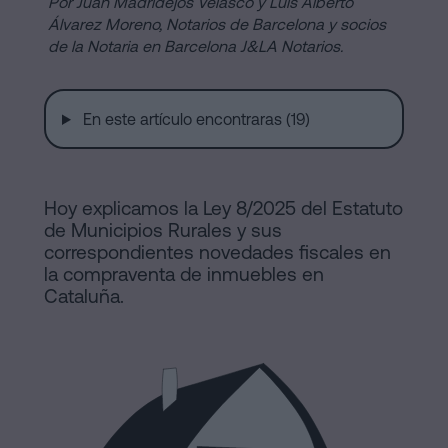
Por Juan Madridejos Velasco y Luis Alberto
de
Notaría
Álvarez Moreno, Notarios de Barcelona y socios
Compraventa
de la Notaria en Barcelona J&LA Notarios.
en
Barcelona
online
En este artículo encontraras (19)
Hipotecas
Disolución
Blog
de
Hoy explicamos la Ley 8/2025 del Estatuto
pareja
de Municipios Rurales y sus
Contactar
de
correspondientes novedades fiscales en
hecho
la compraventa de inmuebles en
en
Cataluña.
Barcelona
Aviso
Notaría
online
Legal
Mercantil
Política