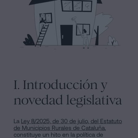
y
sociedades
de
Tramitar
Cookies
una
Manifiesto
herencia
en
Enlaces
cinco
Jurídicos
pasos
y
¿Se
I. Introducción y
puede
Notariales
firmar
de
novedad legislativa
hipoteca
sin
Interés
cédula
Proceso
La
Ley 8/2025, de 30 de julio, del Estatuto
de
de Municipios Rurales de Cataluña
,
habitabilidad?
Editorial
constituye un hito en la política de