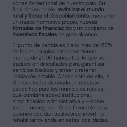
cohesión territorial de nuestro país. Su
Contactar
de
finalidad es doble:
revitalizar el mundo
rural y frenar el despoblamiento
, mediante
Contenidos
un marco normativo propio,
nuevas
fórmulas de financiación
y un conjunto de
Personalizar
incentivos fiscales
de gran alcance.
cookies
El punto de partida es claro: más del 60%
de los municipios catalanes tienen
menos de 2.000 habitantes, lo que se
Síguenos
traduce en dificultades para garantizar
en
servicios básicos y atraer o retener
población estable. Consciente de ello, la
la
Generalitat ha diseñado un estatuto
específico para los municipios rurales,
redes
que combina apoyo institucional,
sociales
simplificación administrativa y —sobre
todo— un régimen fiscal favorable para
quienes decidan trasladarse, invertir o
rehabilitar vivienda en estas localidades.