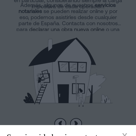
en particular, considerando siempre la carga
Además, algunos de nuestros
servicios
impositiva de cada operación.
notariales
se pueden realizar online y por
eso, podemos asistirles desde cualquier
parte de España. Contacta con nosotros
para
declarar una obra nueva online
o una
división horizontal.
Anterior
Siguiente
x