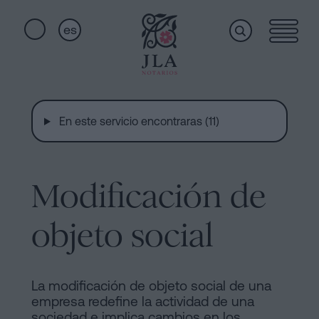
es
Home
Enlaces
rápidos
En este servicio encontraras (11)
Servicios
Jura
de
Nacionalidad
Modificación de
Quiénes
Notaría
para
objeto social
somos
Herencias
en
Barcelona
Instalaciones
La modificación de objeto social de una
empresa redefine la actividad de una
Escritura
sociedad e implica cambios en los