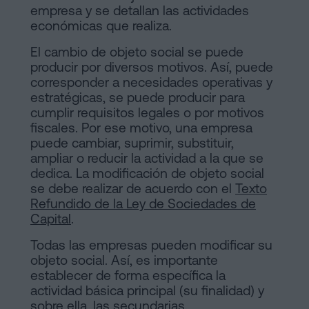
Contactar
empresa y se detallan las actividades
de
económicas que realiza.
Contenidos
El cambio de objeto social se puede
producir por diversos motivos. Así, puede
Personalizar
corresponder a necesidades operativas y
estratégicas, se puede producir para
cookies
cumplir requisitos legales o por motivos
fiscales. Por ese motivo, una empresa
Síguenos
puede cambiar, suprimir, substituir,
ampliar o reducir la actividad a la que se
en
dedica. La modificación de objeto social
se debe realizar de acuerdo con el
Texto
la
Refundido de la Ley de Sociedades de
redes
Capital
.
sociales
Todas las empresas pueden modificar su
objeto social. Así, es importante
establecer de forma específica la
actividad básica principal (su finalidad) y
sobre ella, las secundarias.