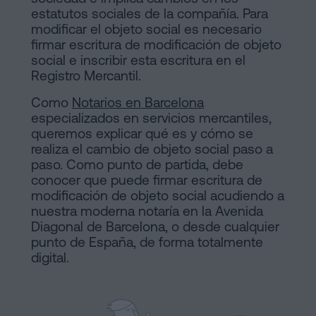
de
estatutos sociales de la compañía. Para
Notaría
Compraventa
modificar el objeto social es necesario
en
firmar escritura de modificación de objeto
social e inscribir esta escritura en el
Barcelona
online
Registro Mercantil.
Hipotecas
Como
Notarios en Barcelona
Disolución
Blog
especializados en servicios mercantiles,
de
queremos explicar qué es y cómo se
realiza el cambio de objeto social paso a
pareja
paso. Como punto de partida, debe
Contactar
de
conocer que puede firmar escritura de
hecho
modificación de objeto social acudiendo a
en
nuestra moderna notaría en la Avenida
Diagonal de Barcelona, o desde cualquier
Barcelona
punto de España, de forma totalmente
Aviso
Notaría
digital.
online
Legal
Mercantil
Política