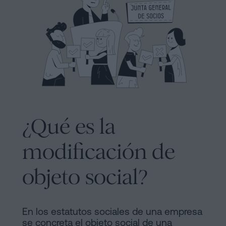
y
sociedades
de
Tramitar
Cookies
una
Manifiesto
herencia
en
Enlaces
cinco
Jurídicos
pasos
y
¿Qué es la
¿Se
puede
Notariales
modificación de
firmar
de
hipoteca
objeto social?
sin
Interés
cédula
Proceso
de
En los estatutos sociales de una empresa
habitabilidad?
Editorial
se concreta el objeto social de una