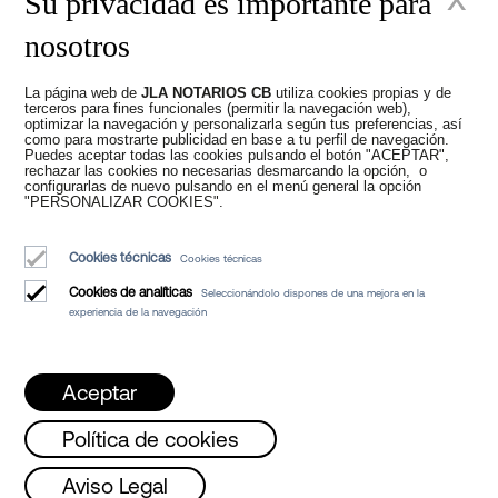
Su privacidad es importante para
nosotros
La página web de
JLA NOTARIOS CB
utiliza cookies propias y de
Nuevos tiempos en
terceros para fines funcionales (permitir la navegación web),
optimizar la navegación y personalizarla según tus preferencias, así
como para mostrarte publicidad en base a tu perfil de navegación.
Puedes aceptar todas las cookies pulsando el botón "ACEPTAR",
el Notariado
rechazar las cookies no necesarias desmarcando la opción, o
configurarlas de nuevo pulsando en el menú general la opción
"PERSONALIZAR COOKIES".
Cookies técnicas
Cookies técnicas
Cookies de analíticas
Seleccionándolo dispones de una mejora en la
experiencia de la navegación
Juan Madridejos Velasco
Luis Alberto Álvarez Moreno
Aceptar
Notarios de Barcelona y Notarios online para toda España
Política de cookies
Servicios
to!!
Lunes, Miércoles y Viernes de 08 a 1
Aviso Legal
Blog