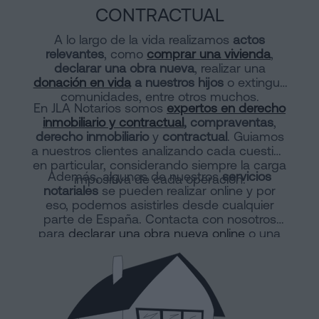
CONTRACTUAL
A lo largo de la vida realizamos
actos
relevantes
, como
comprar una vivienda
,
declarar una obra nueva
, realizar una
donación en vida
a nuestros hijos
o extinguir
comunidades, entre otros muchos.
En JLA Notarios somos
expertos en derecho
inmobiliario y contractual
, compraventas
,
derecho inmobiliario
y
contractual
. Guiamos
a nuestros clientes analizando cada cuestión
en particular, considerando siempre la carga
Además, algunos de nuestros
servicios
impositiva de cada operación.
notariales
se pueden realizar online y por
eso, podemos asistirles desde cualquier
parte de España. Contacta con nosotros
para
declarar una obra nueva online
o una
división horizontal.