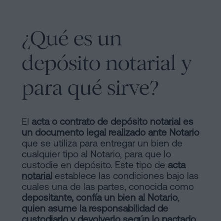
y
sociedades
de
¿Qué es un
Tramitar
Cookies
una
Manifiesto
depósito notarial y
herencia
en
Enlaces
para qué sirve?
cinco
Jurídicos
pasos
y
¿Se
El
acta o contrato de depósito notarial es
puede
un documento legal realizado ante Notario
Notariales
que se utiliza para entregar un bien de
firmar
de
cualquier tipo al Notario, para que lo
hipoteca
custodie en depósito. Este tipo de
acta
sin
Interés
notarial
establece las condiciones bajo las
cédula
cuales una de las partes, conocida como
Proceso
de
depositante, confía un bien al Notario
,
quien asume la responsabilidad de
habitabilidad?
Editorial
custodiarlo y devolverlo según lo pactado
.