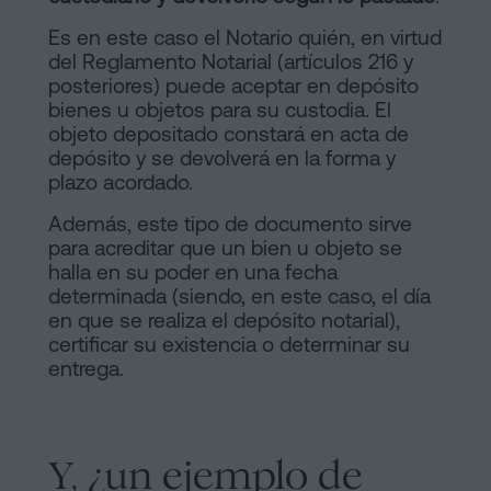
Contactar
de
Es en este caso el Notario quién, en virtud
del Reglamento Notarial (artículos 216 y
Contenidos
posteriores) puede aceptar en depósito
bienes u objetos para su custodia. El
Personalizar
objeto depositado constará en acta de
cookies
depósito y se devolverá en la forma y
plazo acordado.
Además, este tipo de documento sirve
Síguenos
para acreditar que un bien u objeto se
en
halla en su poder en una fecha
determinada (siendo, en este caso, el día
la
en que se realiza el depósito notarial),
certificar su existencia o determinar su
redes
entrega.
sociales
Y, ¿un ejemplo de