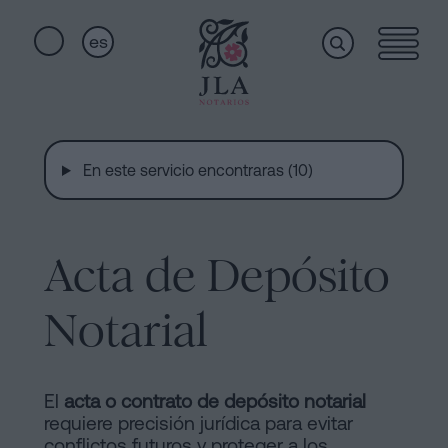
es
Home
Enlaces
rápidos
En este servicio encontraras (10)
Servicios
Jura
de
Nacionalidad
Acta de Depósito
Quiénes
Notaría
para
Notarial
somos
Herencias
en
Barcelona
Instalaciones
El
acta o
contrato de depósito
notarial
requiere precisión jurídica para evitar
Escritura
conflictos futuros y proteger a los