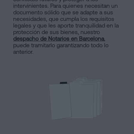
de
intervinientes. Para quienes necesitan un
Notaría
Compraventa
documento sólido que se adapte a sus
en
necesidades, que cumpla los requisitos
legales y que les aporte tranquilidad en la
Barcelona
online
protección de sus bienes, nuestro
Hipotecas
despacho de Notarios en Barcelona
,
puede tramitarlo garantizando todo lo
Disolución
Blog
anterior.
de
pareja
Contactar
de
hecho
en
Barcelona
Aviso
Notaría
online
Legal
Mercantil
Política