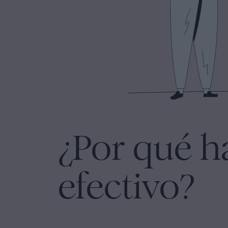
Personalizar
cookies
Síguenos
en
la
redes
sociales
¿Por qué h
efectivo?