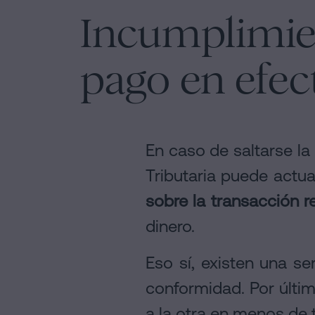
Incumplimie
pago en efec
En caso de saltarse la
Tributaria puede actua
sobre la transacción r
dinero.
Eso sí, existen una s
conformidad. Por últi
a la otra en menos de 