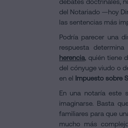
debates doctrinales, n
del Notariado —hoy Dir
las sentencias más im
Podría parecer una di
respuesta determin
herencia
, quién tiene 
del cónyuge viudo o de
en el
Impuesto sobre 
En una notaría este
imaginarse. Basta qu
familiares para que un
mucho más complejo.