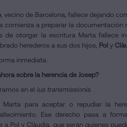
p
, vecino de Barcelona, fallece dejando co
lia comienza a preparar la documentación 
es de otorgar la escritura Marta fallece 
rado herederos a sus dos hijos,
Pol
y
Clà
forma inmediata.
hora sobre la herencia de Josep?
tramos en el
ius transmissionis
.
a Marta para aceptar o repudiar la her
allecimiento. Ese derecho pasa a forma
e a Pol y Clàudia, que serán quienes pued