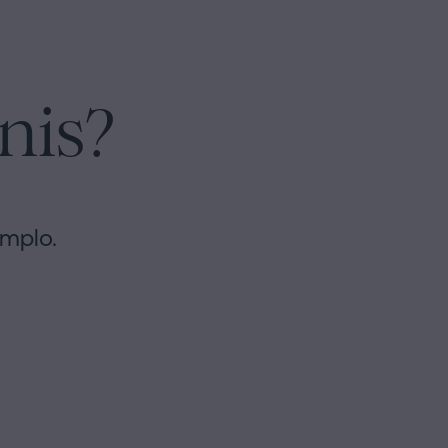
nis?
emplo.