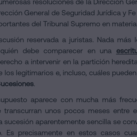
umerosas resoluciones de la Dirección Gen
ección General de Seguridad Jurídica y F
portantes del Tribunal Supremo en materia
scusión reservada a juristas. Nada más le
a quién debe comparecer en una
escri
derecho a intervenir en la partición heredita
 los legitimarios e, incluso, cuáles puede
Sucesiones
.
 supuesto aparece con mucha más frecue
e transcurran unos pocos meses entre el
a sucesión aparentemente sencilla se con
 Es precisamente en estos casos cua