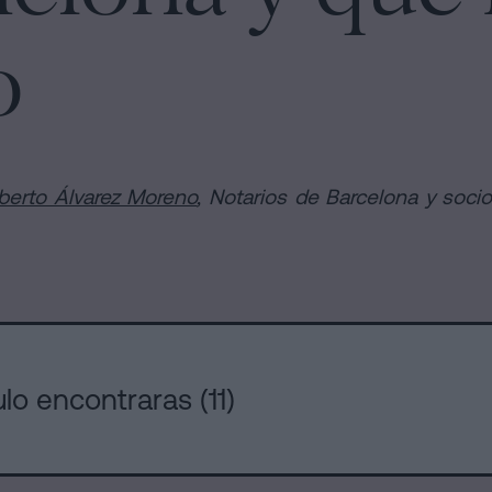
s
o
lberto Álvarez Moreno
, Notarios de Barcelona y soci
ulo encontraras (11)