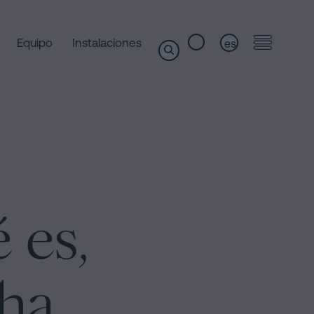
Equipo
Instalaciones
es
 es,
 ha