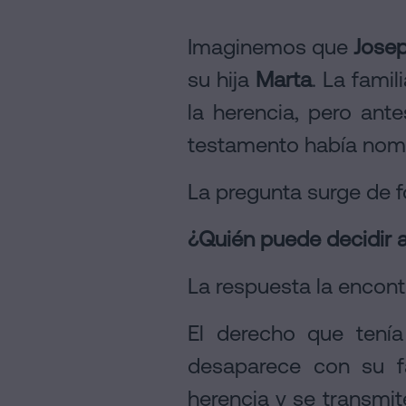
Imaginemos que
Jose
su hija
Marta
. La fami
la herencia, pero ant
testamento había nomb
La pregunta surge de 
¿Quién puede decidir a
La respuesta la encon
El derecho que tení
desaparece con su f
herencia y se transmit