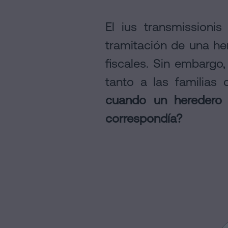
Política
El ius transmissioni
de
Cookies
tramitación de una her
Manifiesto
fiscales. Sin embargo
Enlaces
tanto a las familias
Jurídicos
cuando un heredero 
y
correspondía?
Notariales
de
Interés
Proceso
Editorial
de
Contenidos