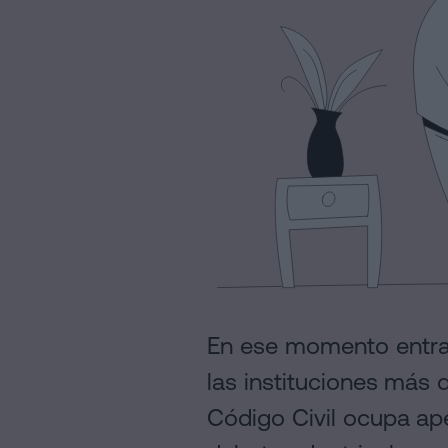
Personalizar
cookies
Síguenos
en
la
redes
sociales
En ese momento entra
las instituciones más 
Código Civil ocupa ape