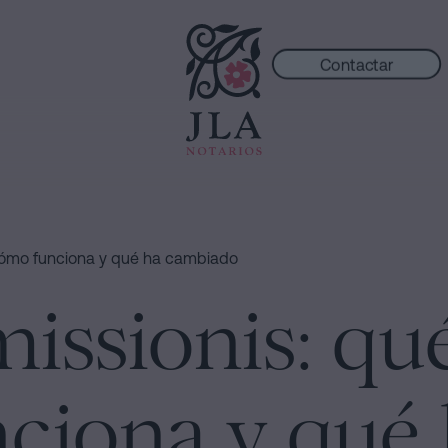
Contactar
 cómo funciona y qué ha cambiado
missionis: qué
ciona y qué