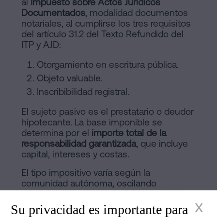
al
Impuesto sobre Actos Jurídicos
Documentados
, modalidad documentos
notariales, al cumplirse los tres requisitos
del artículo 31.2 del Texto Refundido del
ITP y AJD:
Otorgamiento en escritura pública.
Objeto valuable.
Inscribibilidad registral.
El sujeto pasivo es el prestatario o deudor
hipotecante. La base imponible se
determina por el
importe total de la
responsabilidad garantizada
, que incluye
capital, intereses y costas.
El tipo impositivo varía según la
comunidad autónoma, oscilando
habitualmente entre el
0,5 % y el 1,5 %
.
x
Su privacidad es importante para