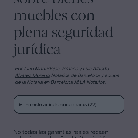
de
Notaría
Compraventa
muebles con
en
Barcelona
online
plena seguridad
Hipotecas
jurídica
Disolución
Blog
de
pareja
Por
Juan Madridejos Velasco
y
Luis Alberto
Contactar
de
Álvarez Moreno
, Notarios de Barcelona y socios
hecho
de la Notaria en Barcelona J&LA Notarios.
en
Barcelona
En este artículo encontraras (22)
Aviso
Notaría
online
Legal
Mercantil
No todas las garantías reales recaen
Política