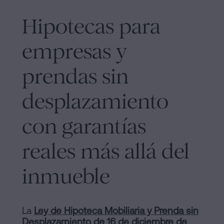
Contactar
de
Hipotecas para
Contenidos
empresas y
Personalizar
prendas sin
cookies
desplazamiento
Síguenos
con garantías
en
la
reales más allá del
redes
inmueble
sociales
La
Ley de Hipoteca Mobiliaria y Prenda sin
Desplazamiento de 16 de diciembre de