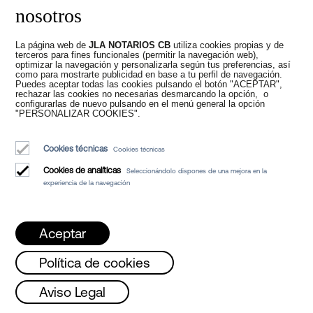
nosotros
IVA e ITP
La página web de
JLA NOTARIOS CB
utiliza cookies propias y de
terceros para fines funcionales (permitir la navegación web),
optimizar la navegación y personalizarla según tus preferencias, así
como para mostrarte publicidad en base a tu perfil de navegación.
Estas operaciones no implican
Puedes aceptar todas las cookies pulsando el botón "ACEPTAR",
transmisión patrimonial ni prestación de
rechazar las cookies no necesarias desmarcando la opción, o
configurarlas de nuevo pulsando en el menú general la opción
servicios, por lo que no están sujetas al
"PERSONALIZAR COOKIES".
IVA
ni al
Impuesto sobre Transmisiones
Patrimoniales Onerosas
, salvo que se
Cookies técnicas
Cookies técnicas
produzca la venta o adjudicación del bien
en ejecución.
Cookies de analíticas
Seleccionándolo dispones de una mejora en la
experiencia de la navegación
Impuesto sobre
Aceptar
Política de cookies
Sociedades y
nes, Miércoles y Viernes de 08 a 15h /
Mar
Aviso Legal
deducibilidad