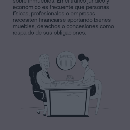
y
sobre inmuebles. En el tráfico jurídico y
económico es frecuente que personas
sociedades
de
físicas, profesionales o empresas
Tramitar
necesiten financiarse aportando bienes
Cookies
muebles, derechos o concesiones como
una
Manifiesto
respaldo de sus obligaciones.
herencia
en
Enlaces
cinco
Jurídicos
pasos
y
¿Se
puede
Notariales
firmar
de
hipoteca
sin
Interés
cédula
Proceso
de
habitabilidad?
Editorial