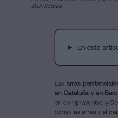
Instalacione
Escritura
J&LA Notarios.
de
¿Se
Compraventa
puede
Notaría
en
firmar
Barcelona
hipoteca
online
sin
Hipotecas
cédula
En este artíc
Disolución
de
de
Blog
habitabilidad?
pareja
Contactar
de
hecho
Contactar
Las
arras penitencial
en
Barcelona
en Cataluña y en Barc
Notaría
en compraventas y Der
Aviso
online
como las arras y el de
Legal