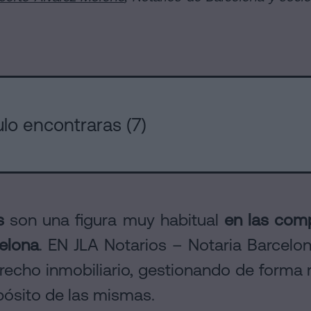
s
ulo encontraras (7)
es
son una figura muy habitual
en las comp
elona
. EN JLA Notarios – Notaria Barcelo
echo inmobiliario, gestionando de forma 
pósito de las mismas.