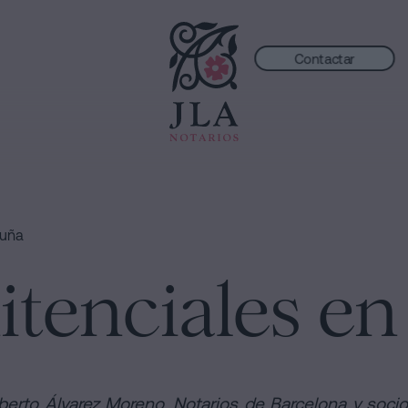
Contactar
luña
itenciales e
lberto Álvarez Moreno
, Notarios de Barcelona y soci