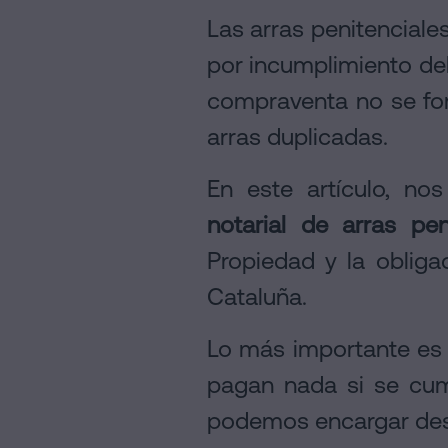
Personalizar
Las arras penitenciales
cookies
por incumplimiento del 
compraventa no se for
Síguenos
arras duplicadas.
en
la
En este artículo, no
redes
notarial de arras pe
sociales
Propiedad y la obliga
Cataluña.
Lo más importante es q
pagan nada si se cum
podemos encargar desd