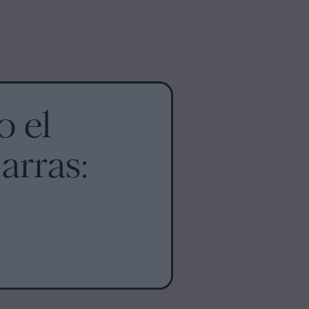
 el
arras: