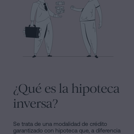
y
sociedades
de
Tramitar
Cookies
una
Manifiesto
herencia
en
Enlaces
cinco
Jurídicos
pasos
y
¿Se
puede
Notariales
¿Qué es la hipoteca
firmar
de
hipoteca
inversa?
sin
Interés
cédula
Proceso
de
Se trata de una modalidad de crédito
habitabilidad?
Editorial
garantizado con hipoteca que, a diferencia