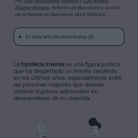
Por
de
Juan Madridejos Velasco
y
Luis Alberto
Notaría
Álvarez Moreno
, Notarios de Barcelona y socios
Compraventa
de la Notaria en Barcelona J&LA Notarios.
en
Barcelona
online
En este artículo encontraras (9)
Hipotecas
Disolución
Blog
de
La
hipoteca inversa
es una figura jurídica
pareja
que ha despertado un interés creciente
Contactar
de
en los últimos años, especialmente entre
hecho
las personas mayores que desean
en
obtener ingresos adicionales sin
desprenderse de su vivienda.
Barcelona
Aviso
Notaría
online
Legal
Mercantil
Política