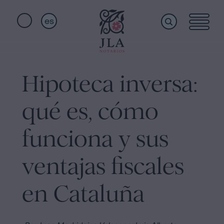
es
Home
Enlaces
rápidos
Hipoteca inversa:
Servicios
Jura
qué es, cómo
de
Nacionalidad
Quiénes
funciona y sus
Notaría
para
ventajas fiscales
somos
Herencias
en
en Cataluña
Barcelona
Instalaciones
Escritura