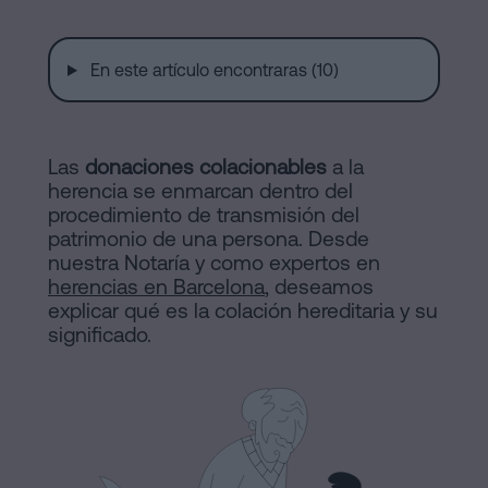
de
Notaría
Compraventa
en
En este artículo encontraras (10)
Barcelona
online
Hipotecas
Las
donaciones colacionables
a la
Disolución
Blog
herencia se enmarcan dentro del
de
procedimiento de transmisión del
pareja
patrimonio de una persona. Desde
Contactar
de
nuestra Notaría y como expertos en
herencias en Barcelona
, deseamos
hecho
explicar qué es la colación hereditaria y su
en
significado.
Barcelona
Aviso
Notaría
online
Legal
Mercantil
Política