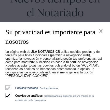
el Notariado
x
Su privacidad es importante para
nosotros
Juan Madridejos Velasco
La página web de
JLA NOTARIOS CB
utiliza cookies propias y de
terceros para fines funcionales (permitir la navegación web),
Luis Alberto Álvarez Moreno
optimizar la navegación y personalizarla según tus preferencias, así
Notarios de Barcelona y Notarios online para toda España
como para mostrarte publicidad en base a tu perfil de navegación.
Puedes aceptar todas las cookies pulsando el botón "ACEPTAR",
rechazar las cookies no necesarias desmarcando la opción, o
configurarlas de nuevo pulsando en el menú general la opción
Servicios
"PERSONALIZAR COOKIES".
Blog
Cookies técnicas
Cookies técnicas
Quiénes somos
Cookies de analíticas
Seleccionándolo dispones de una mejora en la
Aviso Legal
experiencia de la navegación
Política de Cookies