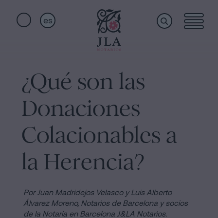
es
Home
Enlaces
rápidos
¿Qué son las
Servicios
Jura
Donaciones
de
Nacionalidad
Quiénes
Colacionables a
Notaría
para
la Herencia?
somos
Herencias
en
Barcelona
Instalaciones
Por Juan Madridejos Velasco y Luis Alberto
Álvarez Moreno, Notarios de Barcelona y socios
Escritura
de la Notaria en Barcelona J&LA Notarios.