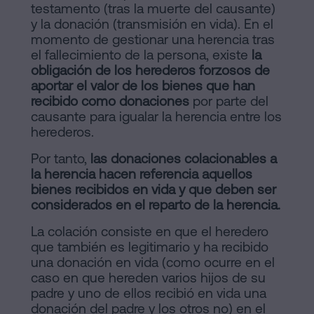
testamento (tras la muerte del causante)
Contactar
de
y la donación (transmisión en vida). En el
momento de gestionar una herencia tras
Contenidos
el fallecimiento de la persona, existe
la
obligación de los herederos forzosos de
Personalizar
aportar el valor de los bienes que han
cookies
recibido como donaciones
por parte del
causante para igualar la herencia entre los
herederos.
Síguenos
Por tanto,
las donaciones colacionables a
en
la herencia hacen referencia aquellos
bienes recibidos en vida y que deben ser
la
considerados en el reparto de la herencia.
redes
La colación consiste en que el heredero
que también es legitimario y ha recibido
sociales
una donación en vida (como ocurre en el
caso en que hereden varios hijos de su
padre y uno de ellos recibió en vida una
donación del padre y los otros no) en el