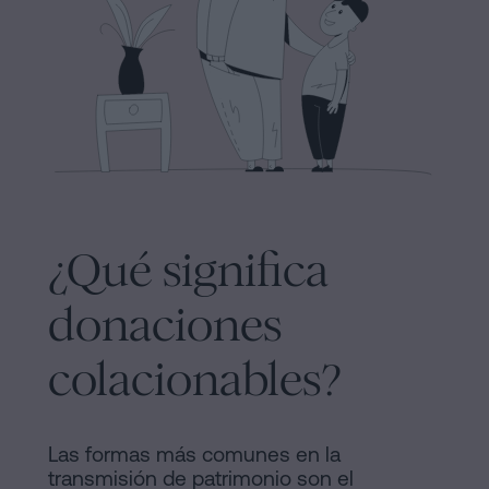
y
sociedades
de
Tramitar
Cookies
una
Manifiesto
herencia
en
Enlaces
cinco
Jurídicos
pasos
y
¿Qué significa
¿Se
puede
Notariales
donaciones
firmar
de
hipoteca
colacionables?
sin
Interés
cédula
Proceso
de
Las formas más comunes en la
habitabilidad?
Editorial
transmisión de patrimonio son el