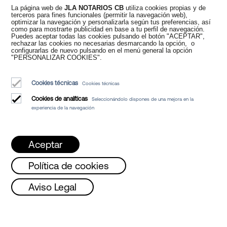
Juan Madridejos Velasco
La página web de
JLA NOTARIOS CB
utiliza cookies propias y de
terceros para fines funcionales (permitir la navegación web),
Luis Alberto Álvarez Moreno
optimizar la navegación y personalizarla según tus preferencias, así
Notarios de Barcelona y Notarios online para toda España
como para mostrarte publicidad en base a tu perfil de navegación.
Puedes aceptar todas las cookies pulsando el botón "ACEPTAR",
rechazar las cookies no necesarias desmarcando la opción, o
configurarlas de nuevo pulsando en el menú general la opción
Servicios
"PERSONALIZAR COOKIES".
Blog
Cookies técnicas
Cookies técnicas
Quiénes somos
Cookies de analíticas
Seleccionándolo dispones de una mejora en la
Aviso Legal
experiencia de la navegación
Política de Cookies
Manifiesto
Aceptar
Política de cookies
sto!!
Lunes, Miércoles y Viernes de 08 a 
Aviso Legal