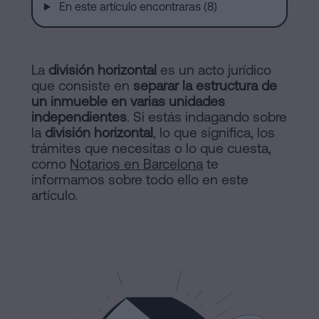
de
En este artículo encontraras (8)
Notaría
Compraventa
en
Barcelona
online
La
división horizontal
es un acto jurídico
que consiste en
separar la estructura de
Hipotecas
un inmueble en varias unidades
Disolución
Blog
independientes
. Si estás indagando sobre
la
división horizontal
de
, lo que significa, los
trámites que necesitas o lo que cuesta,
pareja
como
Notarios en Barcelona
te
Contactar
de
informamos sobre todo ello en este
hecho
artículo.
en
Barcelona
Aviso
Notaría
online
Legal
Mercantil
Política