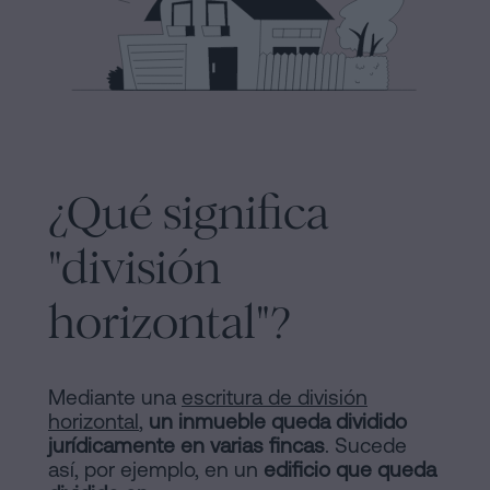
y
sociedades
de
Tramitar
Cookies
una
Manifiesto
herencia
en
Enlaces
cinco
¿Qué significa
Jurídicos
pasos
y
"división
¿Se
puede
Notariales
horizontal"?
firmar
de
hipoteca
sin
Interés
Mediante una
escritura de división
cédula
horizontal
,
un inmueble queda dividido
Proceso
de
jurídicamente en varias fincas
. Sucede
habitabilidad?
así, por ejemplo, en un
edificio que queda
Editorial