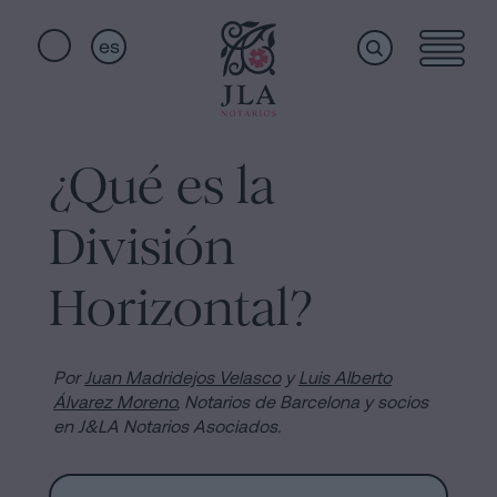
es
Home
Enlaces
rápidos
¿Qué es la
Servicios
Jura
División
de
Nacionalidad
Quiénes
Horizontal?
Notaría
para
somos
Herencias
Por
Juan Madridejos Velasco
y
Luis Alberto
en
Álvarez Moreno
,
Notarios de Barcelona y socios
en J&LA Notarios Asociados.
Barcelona
Instalaciones
Escritura